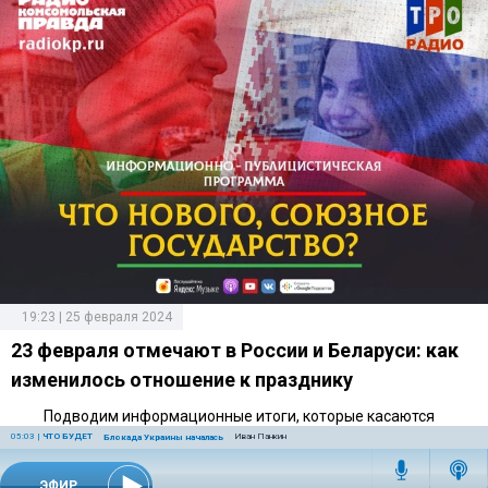
19:23 | 25 февраля 2024
23 февраля отмечают в России и Беларуси: как
изменилось отношение к празднику
Подводим информационные итоги, которые касаются
Союзного государства
05:03
|
ЧТО БУДЕТ
Иван Панкин
Блокада Украины началась
ЭФИР