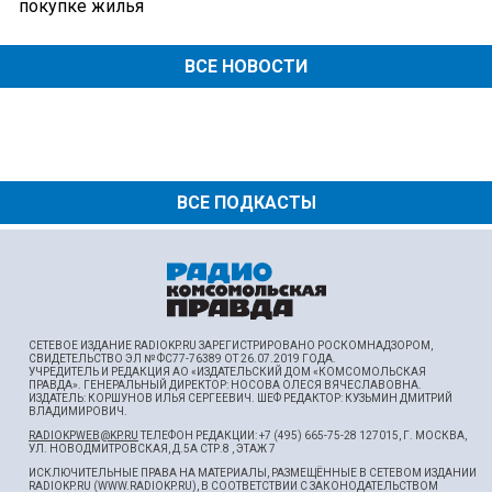
покупке жилья
ВСЕ НОВОСТИ
ВСЕ ПОДКАСТЫ
СЕТЕВОЕ ИЗДАНИЕ RADIOKP.RU ЗАРЕГИСТРИРОВАНО РОСКОМНАДЗОРОМ,
СВИДЕТЕЛЬСТВО ЭЛ № ФС77-76389 ОТ 26.07.2019 ГОДА.
УЧРЕДИТЕЛЬ И РЕДАКЦИЯ АО «ИЗДАТЕЛЬСКИЙ ДОМ «КОМСОМОЛЬСКАЯ
ПРАВДА». ГЕНЕРАЛЬНЫЙ ДИРЕКТОР: НОСОВА ОЛЕСЯ ВЯЧЕСЛАВОВНА.
ИЗДАТЕЛЬ: КОРШУНОВ ИЛЬЯ СЕРГЕЕВИЧ. ШEФ РЕДАКТОР: КУЗЬМИН ДМИТРИЙ
ВЛАДИМИРОВИЧ.
RADIOKPWEB@KP.RU
ТЕЛЕФОН РЕДАКЦИИ: +7 (495) 665-75-28 127015, Г. МОСКВА,
УЛ. НОВОДМИТРОВСКАЯ, Д.5А СТР.8 , ЭТАЖ 7
ИСКЛЮЧИТЕЛЬНЫЕ ПРАВА НА МАТЕРИАЛЫ, РАЗМЕЩЁННЫЕ В СЕТЕВОМ ИЗДАНИИ
RADIOKP.RU (WWW.RADIOKP.RU), В СООТВЕТСТВИИ С ЗАКОНОДАТЕЛЬСТВОМ