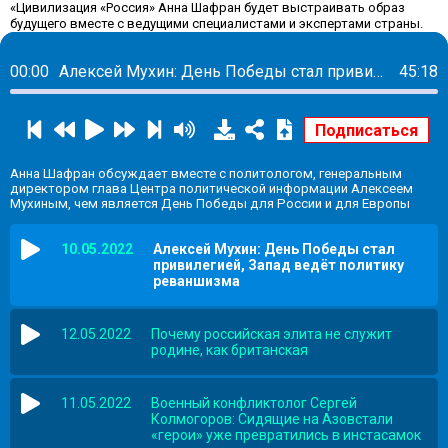
«Цивилизация «Россия» Анна Шафран будет выстраивать образ
будущего вместе с ведущими специалистами и экспертами страны.
00:00
Алексей Мухин: День Победы стал привилегией, Запад ведёт политику реваншизма
45:18
Анна Шафран обсуждает вместе с политологом, генеральным
директором глава Центра политической информации Алексеем
Мухиным, чем является День Победы для России и для Европы
10.05.2022
Алексей Мухин: День Победы стал
привилегией, Запад ведёт политику
реваншизма
12.05.2022
Почему российская элита не служит
родине, как британская
11.05.2022
Военный конфликтолог Сергей
Колмогоров: Сидящие на Азовстали
«герои» уже превратились в инстасамок