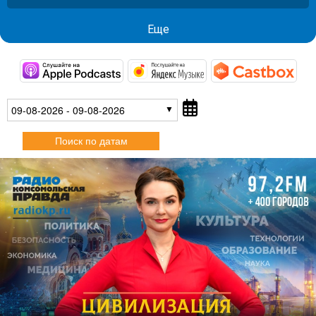
Еще
https://podcasts.apple.com/ru/pod
https://music.yandex
htt
09-08-2026 - 09-08-2026
Поиск по датам