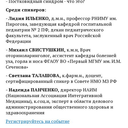
- Постковидный синдром - что это?
Среди спикеров:
- Лидия ИЛЬЕНКО,
д.м.н., профессор РНИМУ им.
Пирогова, заведующая кафедрой госпитальной
педиатрии № 2 ПФ, декан педиатрического
факультета, заслуженный врач Российской
Федерации
- Михаил СВИСТУШКИН,
к.м.н, Врач
оториноларинголог, ассистент кафедры болезней
уха, горла и носа ФГАОУ ВО «Первый МГМУ им. И.М.
Сеченова»
- Светлана ТАЛАШОВА,
к.фарм.н., доцент,
сертифицированный спикер в Совете НМО МЗ РФ
- Надежда ПАНЧЕНКО,
директор НАИМ
(Национальная Ассоциация Интегративной
Медицины), к.соц.н, эксперт в области делового
администрирования общественного здоровья и
здравоохранения
Регистрируйтесь на событие