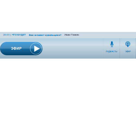
20:03
|
ЧТО БУДЕТ
Иван Панкин
Вам мешают курильщики?
ЭФИР
ПОДКАСТЫ
ЭФИР
СЕТЕВОЕ ИЗДАНИЕ RADIOKP.RU ЗАРЕГИСТРИРОВАНО РОСКОМНАДЗОРОМ,