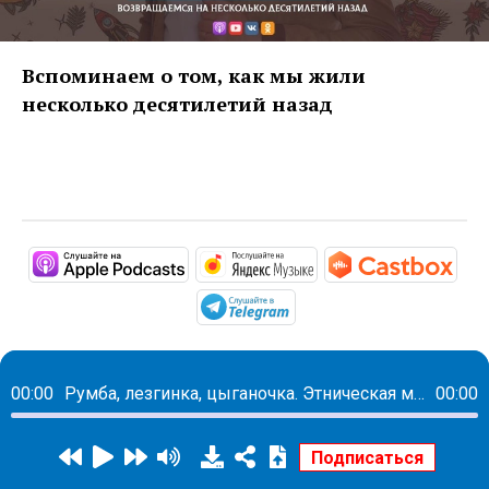
Вспоминаем о том, как мы жили
несколько десятилетий назад
https://podcasts.apple.com/ru/pod
https://music.yandex
http
https://t.me/mavestrea
00:00
Румба, лезгинка, цыганочка. Этническая музыка, которая вам нравится
00:00