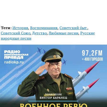
Теги:
История
,
Воспоминания
,
Советский быт
,
Советский Союз
,
Детство
,
Любимые песни
,
Русские
народные песни