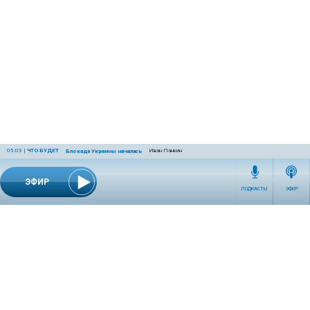
05:03
|
ЧТО БУДЕТ
Иван Панкин
Блокада Украины началась
ЭФИР
ПОДКАСТЫ
ЭФИР