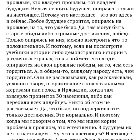
прошлым, кто владеет прошлым, тот владеет
будущим. Нельзя строить будущее, опираясь только
на настоящее. Потому что настоящее – это вот здесь
и сейчас. Любое будущее строится, опираясь на
прошлое, на то, что уже было. Да, там могут быть
старые обиды либо огромные достижения, победы.
Только опираясь на них, можно выстроить что-то
положительное. И поэтому, если вы посмотрите
учебники истории либо демонстрацию истории в
различных странах, то вы поймете, что люди
опираются на свои прошлые победы, на то, чем есть
гордиться. А, в общем-то, каждому народу есть, чем
гордиться. Они не рассказывают, как рассказывали,
условно говоря, огораживание с колоссальными
жертвами или голод в Ирландии, когда там
вымерло процентов 30 населения, либо как
перебили всех индейцев. Никто об этом не
рассказывает. Да, это было, но подчеркиваются
только достижения. Это нормально. И поэтому
когда мы говорим о том, что мы ищем корни
проблем в прошлом, это естественно. В будущем их
нет, в настоящем… Ну, что в настоящем? Настоящее
– это то, что сейчас. А все, что сейчас, было заложено