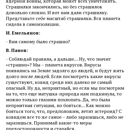
ядерной войны, которая может всех уничтожить.
Страшилки закончились, но без страшилок
довольно сложно. И вот нам дали страшилку.
Представьте себе масштаб страшилки. Вся планета
сидела в самоизоляции.
И. Емельянов:
- Вам самому было страшно?
В. Панов:
- Соблюдай правила, а дальше… Ну, что значит
«страшно»? Мы – планета вирусов. Вирусы
появились на Земле задолго до людей, и будут жить
долго после людей. Если посмотреть какие вирусы
существуют, ковид среди них далеко не самый
опасный. Ну да, неприятный, но если мы посмотрим
на то, что еще матушка-природа нам подкинула, то
можно только глазами похлопать. Да, это была
неприятная ситуация, но бояться… Как можно
бояться того, что, предположим, летит астероид? С
ковидом все то же самое – либо заразишься, либо не
заразишься. Принимай какие-то меры
предосторожности и старайся.