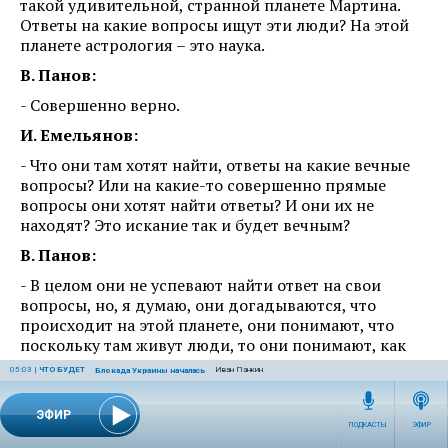
такой удивительной, странной планете Мартина.
Ответы на какие вопросы ищут эти люди? На этой
планете астрология – это наука.
В. Панов:
- Совершенно верно.
И. Емельянов:
- Что они там хотят найти, ответы на какие вечные
вопросы? Или на какие-то совершенно прямые
вопросы они хотят найти ответы? И они их не
находят? Это искание так и будет вечным?
В. Панов:
- В целом они не успевают найти ответ на свои
вопросы, но, я думаю, они догадываются, что
происходит на этой планете, они понимают, что
поскольку там живут люди, то они понимают, как
они думают, они понимают, к чему эти люди
05:03
|
ЧТО БУДЕТ
Иван Панкин
Блокада Украины началась
стремятся. И, в общем-то, не ошибаются в этом. А
стремятся эти люди к тому, с чего мы с вами начали
ЭФИР
сегодняшний разговор. Они стремятся, в том числе,
ПОДКАСТЫ
ЭФИР
к власти. И, заполучив в свои руки уникальные