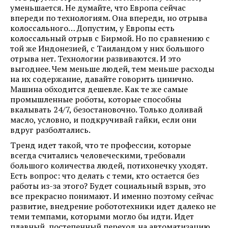
уменьшается. Не думайте, что Европа сейчас
впереди по технологиям. Она впереди, но отрыва
колоссального… Допустим, у Европы есть
колоссальный отрыв с Бирмой. Но по сравнению с
той же Индонезией, с Таиландом у них большого
отрыва нет. Технологии развиваются. И это
выгоднее. Чем меньше людей, тем меньше расходы
на их содержание, давайте говорить цинично.
Машина обходится дешевле. Как те же самые
промышленные роботы, которые способны
вкалывать 24/7, безостановочно. Только доливай
масло, условно, и подкручивай гайки, если они
вдруг разболтались.
Тренд идет такой, что те профессии, которые
всегда считались человеческими, требовали
большого количества людей, потихонечку уходят.
Есть вопрос: что делать с теми, кто остается без
работы из-за этого? Будет социальный взрыв, это
все прекрасно понимают. И именно поэтому сейчас
развитие, внедрение робототехники идет далеко не
теми темпами, которыми могло бы идти. Идет
плавный, постепенный переход на автоматизацию,