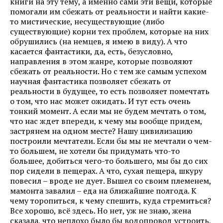
книги на эту тему, а именно сами эти вещи, которые
помогали им сбежать от реальности и найти какие-
то мистические, несуществующие (либо
существующие) корни тех проблем, которые на них
обрушились (на немцев, я имею в виду). А что
касается фантастики, да, есть, безусловно,
направления в этом жанре, которые позволяют
сбежать от реальности. Но с тем же самым успехом
научная фантастика позволяет сбежать от
реальности в будущее, то есть позволяет помечтать
о том, что нас может ожидать. И тут есть очень
тонкий момент. А если мы не будем мечтать о том,
что нас ждет впереди, к чему мы вообще придем,
застрянем на одном месте? Нашу цивилизацию
построили мечтатели. Если бы мы не мечтали о чем-
то большем, не хотели бы придумать что-то
большее, добиться чего-то большего, мы бы до сих
пор сидели в пещерах. А что, сухая пещера, шкуру
повесил – вроде не дует. Вышел со своим племенем,
мамонта завалил – еда на ближайшие полгода. К
чему торопиться, к чему спешить, куда стремиться?
Все хорошо, всё здесь. Но нет, уж не знаю, жена
сказала, что неплохо было бы водопровод устроить,