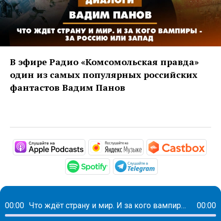
В эфире Радио «Комсомольская правда»
один из самых популярных российских
фантастов Вадим Панов
https://podcasts.apple.com/ru/podc
https://music.yandex
http
https://open.spotify.com/s
https://t.me/mav
00:00
Что ждёт страну и мир. И за кого вампиры - за Россию или Запад
00:00