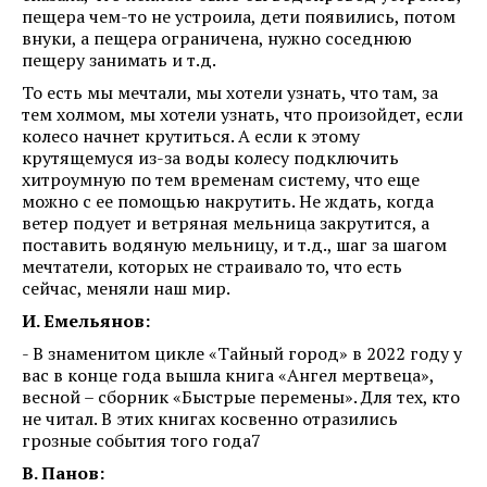
пещера чем-то не устроила, дети появились, потом
внуки, а пещера ограничена, нужно соседнюю
пещеру занимать и т.д.
То есть мы мечтали, мы хотели узнать, что там, за
тем холмом, мы хотели узнать, что произойдет, если
колесо начнет крутиться. А если к этому
крутящемуся из-за воды колесу подключить
хитроумную по тем временам систему, что еще
можно с ее помощью накрутить. Не ждать, когда
ветер подует и ветряная мельница закрутится, а
поставить водяную мельницу, и т.д., шаг за шагом
мечтатели, которых не страивало то, что есть
сейчас, меняли наш мир.
И. Емельянов:
- В знаменитом цикле «Тайный город» в 2022 году у
вас в конце года вышла книга «Ангел мертвеца»,
весной – сборник «Быстрые перемены». Для тех, кто
не читал. В этих книгах косвенно отразились
грозные события того года7
В. Панов: