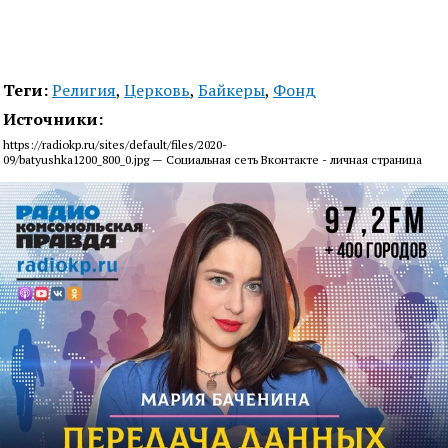
Теги:
Религия
,
Церковь
,
Байкеры
,
Фонд
Источники:
https://radiokp.ru/sites/default/files/2020-
09/batyushka1200_800_0.jpg — Социальная сеть Вконтакте - личная страница