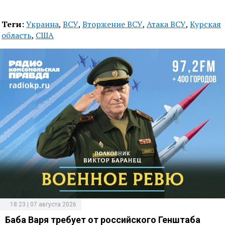
Теги:
Украина
,
ВСУ
,
Вторжение ВСУ
,
Атака ВСУ
,
Курская
область
,
США
18:23 | 07 августа 2026
Баба Варя требует от российского Генштаба