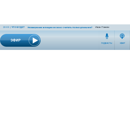
20:03
|
ЧТО БУДЕТ
Иван Панкин
Незамужних женщин можно считать полноценными?
ЭФИР
ПОДКАСТЫ
ЭФИР
СЕТЕВОЕ ИЗДАНИЕ RADIOKP.RU ЗАРЕГИСТРИРОВАНО РОСКОМНАДЗОРОМ,
СВИДЕТЕЛЬСТВО ЭЛ № ФС77-76389 ОТ 26.07.2019 ГОДА.
УЧРЕДИТЕЛЬ И РЕДАКЦИЯ АО «ИЗДАТЕЛЬСКИЙ ДОМ «КОМСОМОЛЬСКАЯ
ПРАВДА». ГЕНЕРАЛЬНЫЙ ДИРЕКТОР: НОСОВА ОЛЕСЯ ВЯЧЕСЛАВОВНА.
ИЗДАТЕЛЬ: КОРШУНОВ ИЛЬЯ СЕРГЕЕВИЧ. ШEФ РЕДАКТОР: КУЗЬМИН ДМИТРИЙ
ВЛАДИМИРОВИЧ.
RADIOKPWEB@KP.RU
ТЕЛЕФОН РЕДАКЦИИ: +7 (495) 665-75-28 127015, Г. МОСКВА,
УЛ. НОВОДМИТРОВСКАЯ, Д.5А СТР.8 , ЭТАЖ 7