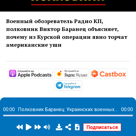
Военный обозреватель Радио КП,
полковник Виктор Баранец объясняет,
почему из Курской операции явно торчат
американские уши
https://podcasts.apple.com/ru/podc
https://music.yandex
http
https://t.me/mavestrea
00:00
Полковник Баранец: Украинских военных для атаки на Курскую область готовили США
00:00