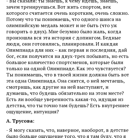
- Вы сказали: ты знаешь, к чему идешь, знаешь,
зачем тренируешься. Вот жить спортом, век
которого считается очень коротким, очень сложно.
Потому что ты понимаешь, что одного шанса на
олимпийскую медаль может и не быть (что уж
говорить о двух). Мне безумно было жаль, когда
произошла вся эта история с допингом. Бедные
люди, они готовились, планировали. И каждая
Олимпиада для них – как первая и последняя, дай
бог, если получится на двух-трех побывать, но есть
большое количество спортсменов, которые были
только на одной Олимпиаде. Как это чувствуется?
Ты понимаешь, что в твоей жизни должна быть вот
эта одна Олимпиада. Она снится, о ней мечтаешь,
смотришь, как другие на ней выступают, и
думаешь, что будешь обязательно на этом месте?
Есть ли вообще уверенность какая-то, идущая из
детства, что ты точно там будешь? Есть внутреннее
ощущение, интуиция?
А. Трусова:
- Я могу сказать, что, наверное, наоборот, в детстве
было больше ощущение того, что я там буду, что я