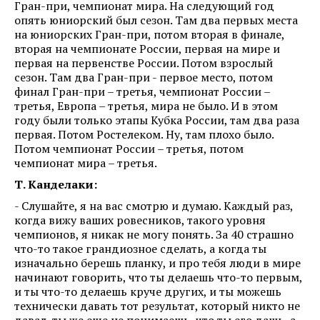
Гран-при, чемпионат мира. На следующий год
опять юниорский был сезон. Там два первых места
на юниорских Гран-при, потом вторая в финале,
вторая на чемпионате России, первая на мире и
первая на первенстве России. Потом взрослый
сезон. Там два Гран-при - первое место, потом
финал Гран-при – третья, чемпионат России –
третья, Европа – третья, мира не было. И в этом
году были только этапы Кубка России, там два раза
первая. Потом Ростелеком. Ну, там плохо было.
Потом чемпионат России – третья, потом
чемпионат мира – третья.
Т. Канделаки:
- Слушайте, я на вас смотрю и думаю. Каждый раз,
когда вижу ваших ровесников, такого уровня
чемпионов, я никак не могу понять. За 40 страшно
что-то такое грандиозное сделать, а когда ты
изначально берешь планку, и про тебя люди в мире
начинают говорить, что ты делаешь что-то первым,
и ты что-то делаешь круче других, и ты можешь
технически давать тот результат, который никто не
давал, ты же еще не понимаешь, что ты его дашь, а