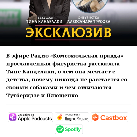
В эфире Радио «Комсомольская правда»
прославленная фигуристка рассказала
Тине Канделаки, о чём она мечтает с
детства, почему никогда не расстается со
своими собаками и чем отличаются
Тутберидзе и Плющенко
https://podcasts.apple.com/ru/podc
https://music.yandex
http
https://open.spotify.