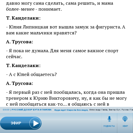
давно могу сама сделать, сама решить, и мама
более-менее - понимает.
Т. Канделаки:
- Юлия Липницкая вот вышла замуж за фигуриста. А
вам какие мальчики нравятся?
А. Трусова:
- Я пока не думала. Для меня самое важное спорт
сейчас.
Т. Канделаки:
- А с Юлей общаетесь?
А. Трусова:
- Я первый раз с ней пообщалась, когда она пришла
тренером к Юрию Викторовичу, ну, я как бы не могу
с ней пообщаться как-то… я общаюсь с ней в
данный момент на «вы» даже - я ее Юлей называю,
03:03
|
РУССКИЙ ДОЗОР БУТА И ГАМОВА
Александр Гамов, Виктор Бут, Руслан Па
Куда идет Европа без лидеров?
но на вы, потому что она тренер и я не могу как бы
позволить себе обратиться к тренеру на ты.
ЭФИР
ПОДКАСТЫ
ЭФИР
Т. Канделаки: