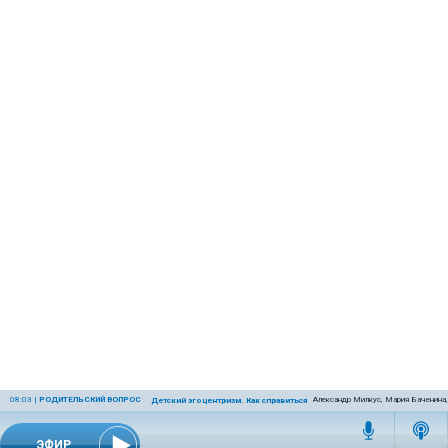
08:03
|
РОДИТЕЛЬСКИЙ ВОПРОС
Александр Милкус, Мария Баченина,
Детский эгоцентризм. Как справиться с ним родителям?
ЭФИР