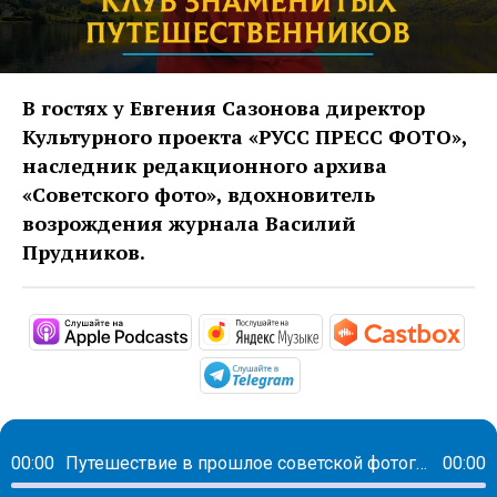
В гостях у Евгения Сазонова директор
Культурного проекта «РУСС ПРЕСС ФОТО»,
наследник редакционного архива
«Советского фото», вдохновитель
возрождения журнала Василий
Прудников.
https://podcasts.apple.com/ru/pod
https://music.yandex
http
https://t.me/mavestrea
00:00
Путешествие в прошлое советской фотографии — в год столетия возродился знаменитый журнал «Советское фото»
00:00