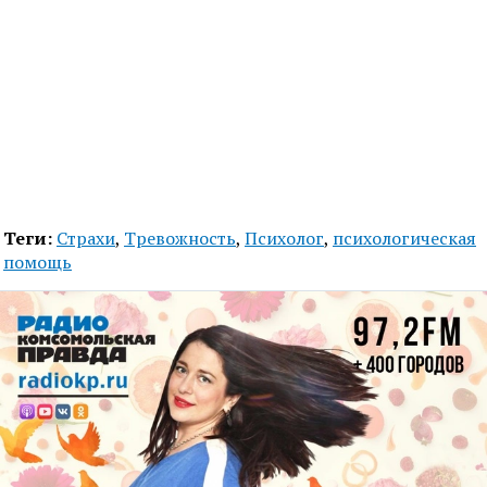
Теги:
Страхи
,
Тревожность
,
Психолог
,
психологическая
помощь