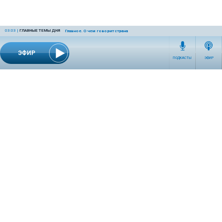
03:03
|
ГЛАВНЫЕ ТЕМЫ ДНЯ
Главное. О чем говорит страна
ЭФИР
ПОДКАСТЫ
ЭФИР
СЕТЕВОЕ ИЗДАНИЕ RADIOKP.RU ЗАРЕГИСТРИРОВАНО РОСКОМНАДЗОРОМ,
СВИДЕТЕЛЬСТВО ЭЛ № ФС77-76389 ОТ 26.07.2019 ГОДА.
УЧРЕДИТЕЛЬ И РЕДАКЦИЯ АО «ИЗДАТЕЛЬСКИЙ ДОМ «КОМСОМОЛЬСКАЯ
ПРАВДА». ГЕНЕРАЛЬНЫЙ ДИРЕКТОР: НОСОВА ОЛЕСЯ ВЯЧЕСЛАВОВНА.
ИЗДАТЕЛЬ: КОРШУНОВ ИЛЬЯ СЕРГЕЕВИЧ. ШEФ РЕДАКТОР: КУЗЬМИН ДМИТРИЙ