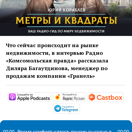
Что сейчас происходит на рынке
недвижимости, в интервью Радио
«Комсомольская правда» рассказала
Диляра Багаутдинова, менеджер по
продажам компании «Гранель»
https://podcasts.apple.com/us/po
https://music.yandex
http
https://t.me/mavestrea
00:00
Время комфорт-класса: почему выгодно покупать недвижимость сейчас
00:00