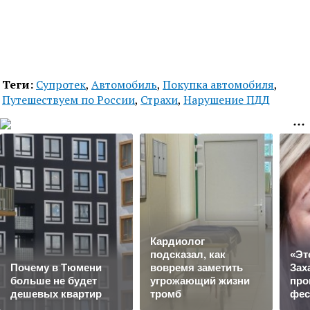
Теги:
Супротек
,
Автомобиль
,
Покупка автомобиля
,
Путешествуем по России
,
Страхи
,
Нарушение ПДД
Кардиолог
подсказал, как
«Эт
Почему в Тюмени
вовремя заметить
Зах
больше не будет
угрожающий жизни
про
дешевых квартир
тромб
фес