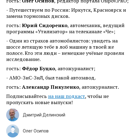
гость:
Олег Осипов
, редактор портала Osipov.PRO;
- Путешествуем по России: Иркутск, Красноярск и
замена тормозных дисков.
гость:
Юрий Сидоренко
, автомеханик, ведущий
программы «Утилизатор» на телеканале «Че»;
- Один из страхов автомобилистов: увидеть на
шоссе летящую тебе в лоб машину в твоей же
полосе. Кто эти люди – немецкие учёные провели
исследование.
гость:
Фёдор Буцко
, автожурналист;
- АМО-ЗиС-ЗиЛ, был такой автозавод.
гость:
Александр Пикуленко
, автожурналист.
Подписывайтесь
на наш подкаст
, чтобы не
пропускать новые выпуски!
Дмитрий Делинский
Олег Осипов