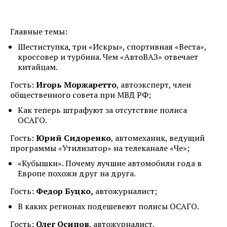
Главные темы:
Шестиступка, три «Искры», спортивная «Веста»,
кроссовер и турбина. Чем «АвтоВАЗ» отвечает
китайцам.
Гость:
Игорь Моржаретто
, автоэксперт, член
общественного совета при МВД РФ;
Как теперь штрафуют за отсутствие полиса
ОСАГО.
Гость:
Юрий Сидоренко
, автомеханик, ведущий
программы «Утилизатор» на телеканале «Че»;
«Кубышки». Почему лучшие автомобили года в
Европе похожи друг на друга.
Гость:
Федор Буцко,
автожурналист;
В каких регионах подешевеют полисы ОСАГО.
Гость:
Олег Осипов
, автожурналист.