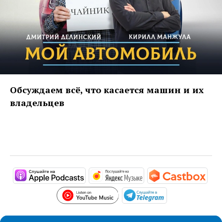
Обсуждаем всё, что касается машин и их
владельцев
https://podcasts.apple.com/ru/podc
https://music.yandex
htt
https://www.youtube.com/p
https://t.me/m