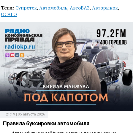
Теги:
Супротек
,
Автомобиль
,
АвтоВАЗ
,
Авторынок
,
ОСАГО
21:19 | 05 августа 2026
Правила буксировки автомобиля