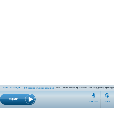
22:03
|
ЧТО БУДЕТ
Иван Панкин, Александр Носович, Олег Бондаренко, Юрий Кру
У России нет «красных линий»
ЭФИР
ПОДКАСТЫ
ЭФИР