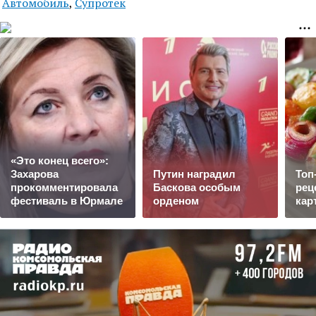
Автомобиль
,
Супротек
«Это конец всего»:
Захарова
Путин наградил
Топ
прокомментировала
Баскова особым
рец
фестиваль в Юрмале
орденом
кар