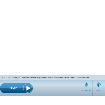
04:03
|
ЧТО БУДЕТ
Иван Панкин
Может ли семья существовать без штампа в паспорте?
ЭФИР
ПОДКАСТЫ
ЭФИР