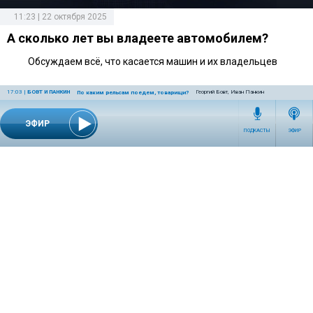
11:23 | 22 октября 2025
А сколько лет вы владеете автомобилем?
Обсуждаем всё, что касается машин и их владельцев
17:03
|
БОВТ И ПАНКИН
Георгий Бовт, Иван Панкин
По каким рельсам поедем, товарищи?
ЭФИР
ПОДКАСТЫ
ЭФИР
СЕТЕВОЕ ИЗДАНИЕ RADIOKP.RU ЗАРЕГИСТРИРОВАНО РОСКОМНАДЗОРОМ,
СВИДЕТЕЛЬСТВО ЭЛ № ФС77-76389 ОТ 26.07.2019 ГОДА.
УЧРЕДИТЕЛЬ И РЕДАКЦИЯ АО «ИЗДАТЕЛЬСКИЙ ДОМ «КОМСОМОЛЬСКАЯ
ПРАВДА». ГЕНЕРАЛЬНЫЙ ДИРЕКТОР: НОСОВА ОЛЕСЯ ВЯЧЕСЛАВОВНА.
ИЗДАТЕЛЬ: КОРШУНОВ ИЛЬЯ СЕРГЕЕВИЧ. ШEФ РЕДАКТОР: КУЗЬМИН ДМИТРИЙ
ВЛАДИМИРОВИЧ.