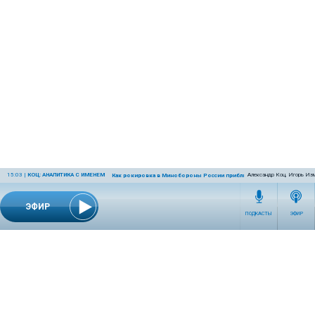
15:03
|
КОЦ: АНАЛИТИКА С ИМЕНЕМ
Александр Коц, Игорь Из
Как рокировка в Минобороны России приблизит победу
ЭФИР
ПОДКАСТЫ
ЭФИР