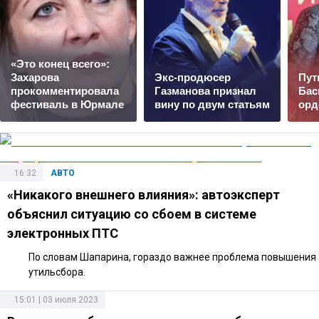
«Это конец всего»:
Захарова
Экс-продюсер
Пут
прокомментировала
Газманова признал
Бас
фестиваль в Юрмале
вину по двум статьям
орд
16:32
АВТО
«Никакого внешнего влияния»: автоэксперт
объяснил ситуацию со сбоем в системе
электронных ПТС
По словам Шапарина, гораздо важнее проблема повышения
утильсбора.
15:01 | 03 июля 2023