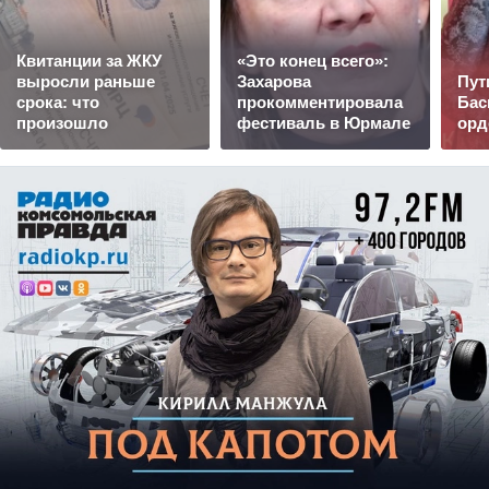
Квитанции за ЖКУ
«Это конец всего»:
выросли раньше
Захарова
Пут
срока: что
прокомментировала
Бас
произошло
фестиваль в Юрмале
орд