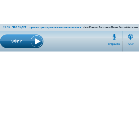
22:03
|
ЧТО БУДЕТ
Иван Панкин, Александр Дугин, Евгений Арсюхин
Пришло время уменьшить численность населения Земли
ЭФИР
ПОДКАСТЫ
ЭФИР
СЕТЕВОЕ ИЗДАНИЕ RADIOKP.RU ЗАРЕГИСТРИРОВАНО РОСКОМНАДЗОРОМ,
СВИДЕТЕЛЬСТВО ЭЛ № ФС77-76389 ОТ 26.07.2019 ГОДА.
УЧРЕДИТЕЛЬ И РЕДАКЦИЯ АО «ИЗДАТЕЛЬСКИЙ ДОМ «КОМСОМОЛЬСКАЯ
ПРАВДА». ГЕНЕРАЛЬНЫЙ ДИРЕКТОР: НОСОВА ОЛЕСЯ ВЯЧЕСЛАВОВНА.
ИЗДАТЕЛЬ: КОРШУНОВ ИЛЬЯ СЕРГЕЕВИЧ. ШEФ РЕДАКТОР: КУЗЬМИН ДМИТРИЙ
ВЛАДИМИРОВИЧ.
RADIOKPWEB@KP.RU
ТЕЛЕФОН РЕДАКЦИИ: +7 (495) 665-75-28 127015, Г. МОСКВА,
УЛ. НОВОДМИТРОВСКАЯ, Д.5А СТР.8 , ЭТАЖ 7