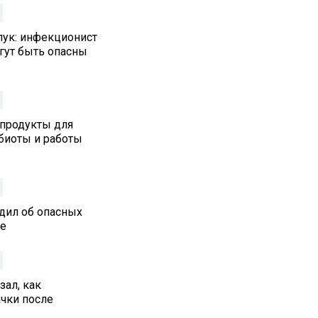
лук: инфекционист
гут быть опасны
 продукты для
биоты и работы
дил об опасных
ре
ал, как
ачки после