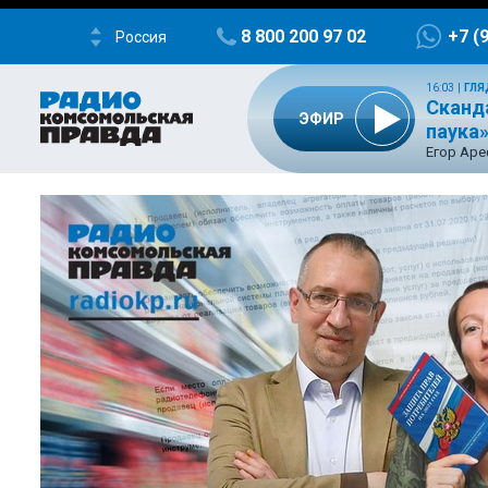
8 800 200 97 02
+7 (
Россия
16:03
|
ГЛЯ
Сканд
ЭФИР
паука
Егор Ар