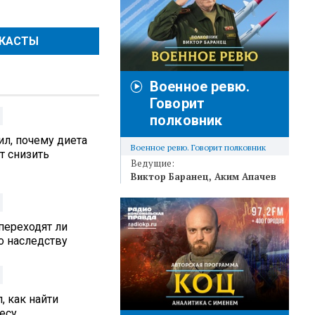
ДКАСТЫ
Военное ревю.
Говорит
полковник
л, почему диета
Военное ревю. Говорит полковник
т снизить
Ведущие:
Виктор Баранец
Аким Апачев
переходят ли
 наследству
, как найти
есу