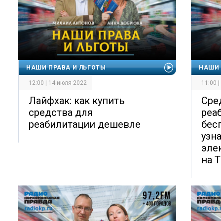
НАШИ ПРАВА И ЛЬГОТЫ
НАШИ 
12:00 | 14 июля 2022
11:00 
Лайфхак: как купить
Сре
средства для
реа
реабилитации дешевле
бес
узн
эле
на 