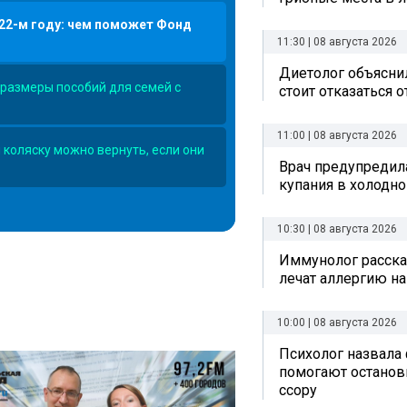
22-м году: чем поможет Фонд
11:30 | 08 августа 2026
Диетолог объяснил
 размеры пособий для семей с
стоит отказаться 
11:00 | 08 августа 2026
 коляску можно вернуть, если они
Врач предупредил
купания в холодно
10:30 | 08 августа 2026
Иммунолог рассказ
dcast/наши-права-и-льготы/id1635724049
ex.ru/album/23033512
лечат аллергию на
10:00 | 08 августа 2026
Психолог назвала
помогают остано
ссору