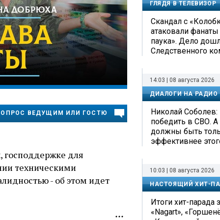
ГЛЯДЯ В ТЕЛЕВИЗОР
Скандал с «Колоб
атаковали фанаты
паука». Дело дош
Следственного ко
14:03 | 08 августа 2026
ДИАЛОГИ НА РАДИО
Николай Соболев: 
ВОПРОС ВЕДУЩИМ ИЛИ ГОСТЮ
победить в СВО. А
должны быть тольк
эффективнее этог
х, господдержке для
нии техническими
10:03 | 08 августа 2026
лидностью - об этом идет
НАСТОЯЩИЙ ХИТ-П
Итоги хит-парада з
«Nagart», «Горшен