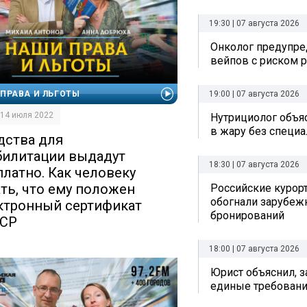
19:30 | 07 августа 2026
Онколог предупре
вейпов с риском р
19:00 | 07 августа 2026
ПРАВА И ЛЬГОТЫ
| 14 июля 2022
Нутрициолог объяс
в жару без специ
дства для
билитации выдадут
18:30 | 07 августа 2026
платно. Как человеку
ать, что ему положен
Российские курор
обогнали зарубеж
ктронный сертификат
бронирований
ТСР
18:00 | 07 августа 2026
Юрист объяснил, з
единые требовани