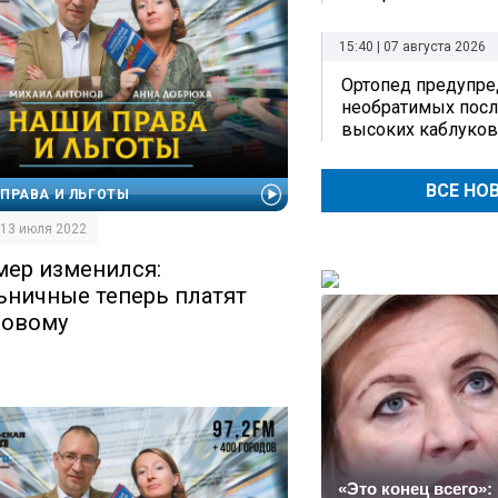
15:40 | 07 августа 2026
Ортопед предупре
необратимых посл
высоких каблуков
ВСЕ НО
ПРАВА И ЛЬГОТЫ
| 13 июля 2022
мер изменился:
ьничные теперь платят
новому
«Это конец всего»: