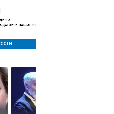
дил о
едствиях ношения
ВОСТИ
Фигурант дела о