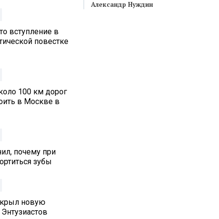
Александр Нуждин
то вступление в
итической повестке
коло 100 км дорог
оить в Москве в
ил, почему при
ортиться зубы
ткрыл новую
 Энтузиастов