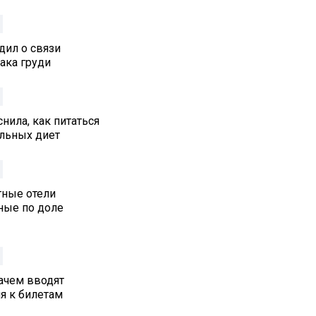
дил о связи
ака груди
нила, как питаться
альных диет
тные отели
ные по доле
ачем вводят
я к билетам