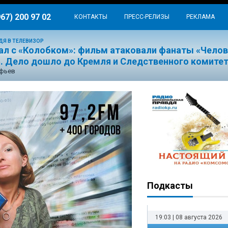
967) 200 97 02
КОНТАКТЫ
ПРЕСС-РЕЛИЗЫ
РЕКЛАМА
ДЯ В ТЕЛЕВИЗОР
ал с «Колобком»: фильм атаковали фанаты «Челов
». Дело дошло до Кремля и Следственного комите
ефьев
Подкасты
19:03 | 08 августа 2026