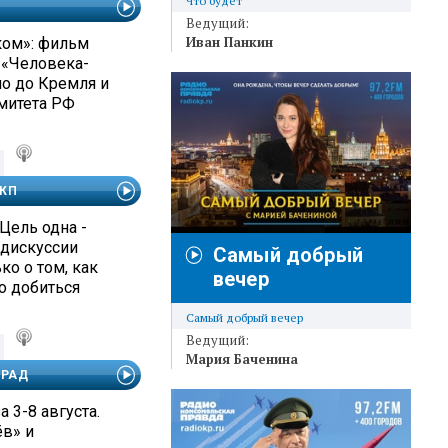
Что будет
Ведущий:
Иван Панкин
ком»: фильм
 «Человека-
ло до Кремля и
митета РФ
 КП
Цель одна -
 дискуссии
Самый добрый
о о том, как
вечер
о добиться
Самый добрый вечер
Ведущий:
Мария Баченина
АРАД
а 3-8 августа.
ёв» и