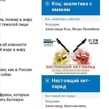
Коц: аналитика с
именем
Коц: аналитика с именем
а, почему в жару
от тяжелой пищи
Ведущие:
Александр Коц
Игорь Измайлов
а об опасности
й воде в жару
ал, как в России
 собак
Настоящий хит-
парад
 фразы, которые
Настоящий хит-парад
вить бытовую
Ведущие:
Александр Анатольевич