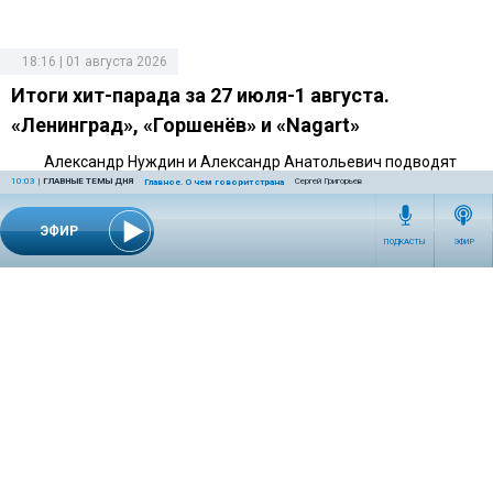
18:16 | 01 августа 2026
Итоги хит-парада за 27 июля-1 августа.
«Ленинград», «Горшенёв» и «Nagart»
Александр Нуждин и Александр Анатольевич подводят
10:03
|
ГЛАВНЫЕ ТЕМЫ ДНЯ
Сергей Григорьев
итоги еженедельного хит-парада Радио «Комсомольская
Главное. О чем говорит страна
правда».
ЭФИР
ПОДКАСТЫ
ЭФИР