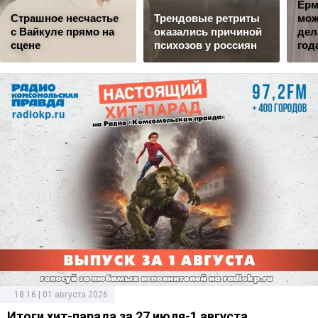
Ерм
Страшное несчастье
Трендовые ретриты
мож
с Вайкуле прямо на
оказались причиной
дел
сцене
психозов у россиян
год
18:16 | 01 августа 2026
Итоги хит-парада за 27 июля-1 августа.