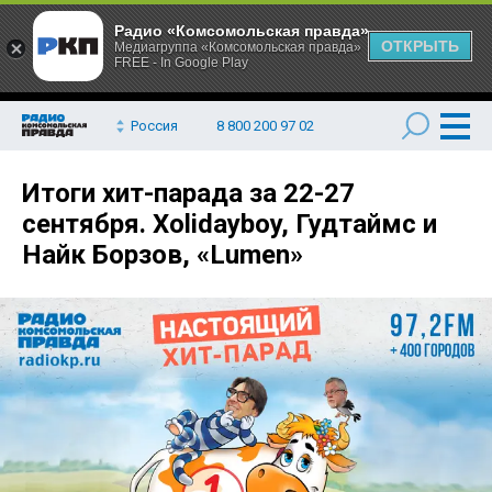
Радио «Комсомольская правда»
ОТКРЫТЬ
Медиагруппа «Комсомольская правда»
FREE - In Google Play
Россия
8 800 200 97 02
Итоги хит-парада за 22-27
сентября. Xolidayboy, Гудтаймс и
Найк Борзов, «Lumen»