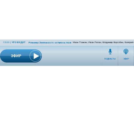
15:03
|
ЧТО БУДЕТ
Иван Панкин, Иван Лизан, Владимир Ворсобин, Валерий
Режиму Зеленского осталось полгода
ЭФИР
ПОДКАСТЫ
ЭФИР