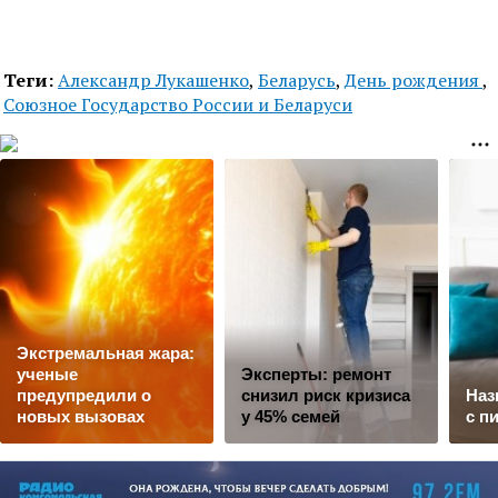
Теги:
Александр Лукашенко
,
Беларусь
,
День рождения
,
Союзное Государство России и Беларуси
Экстремальная жара:
ученые
Эксперты: ремонт
предупредили о
снизил риск кризиса
Наз
новых вызовах
у 45% семей
с п