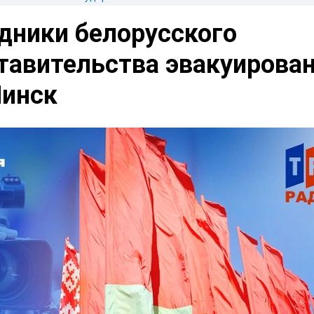
дники белорусского
тавительства эвакуирова
Минск