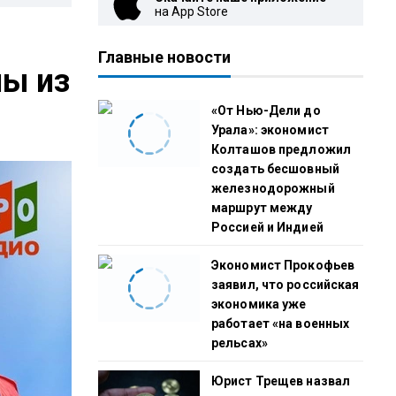
на App Store
Главные новости
ны из
«От Нью-Дели до
Урала»: экономист
Колташов предложил
создать бесшовный
железнодорожный
маршрут между
Россией и Индией
Экономист Прокофьев
заявил, что российская
экономика уже
работает «на военных
рельсах»
Юрист Трещев назвал