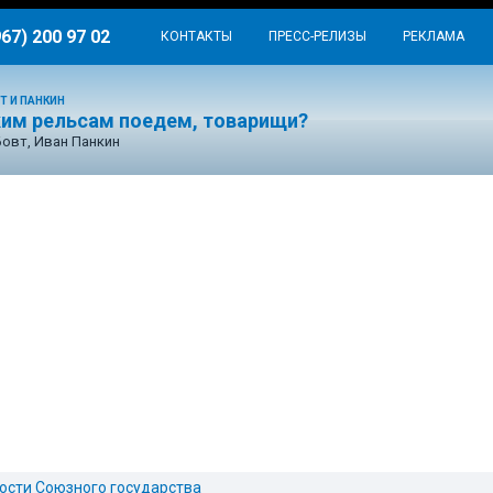
967) 200 97 02
КОНТАКТЫ
ПРЕСС-РЕЛИЗЫ
РЕКЛАМА
Т И ПАНКИН
ким рельсам поедем, товарищи?
Бовт, Иван Панкин
ости Союзного государства