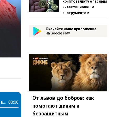
криптовалюту опасным
инвестиционным
инструментом
Скачайте наше приложение
на Google Play
От львов до бобров: как
Все сотрудники белорусского диппредставительства эвакуированы из Сирии в Минск
00:00
помогают диким и
беззащитным