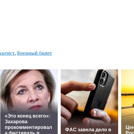
ккеист
,
Военный билет
«Это конец всего»:
Захарова
прокомментировал
Цен
ФАС завела дело в
а фестиваль в
Рос