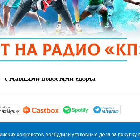
- с главными новостями спорта
/podcasts.apple.com/ru/podcast/новости-спорта/id1581875
https://music.yandex.ru/album/17571057
https://castbox.fm/channel/id462
https://open.spotif
https://