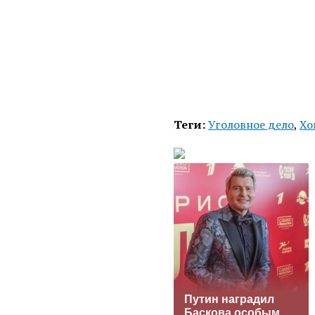
Теги:
Уголовное дело
,
Хо
Путин наградил
Баскова особым