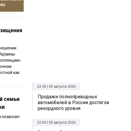
бес
инфаркта
«устават
а хищения
тношении
Украины
коллекции».
конном
естной как
22:30 | 05 августа 2026
Продажи полноприводных
й семьи
автомобилей в России достигли
ки
рекордного уровня
и позволит
22:00 | 05 августа 2026