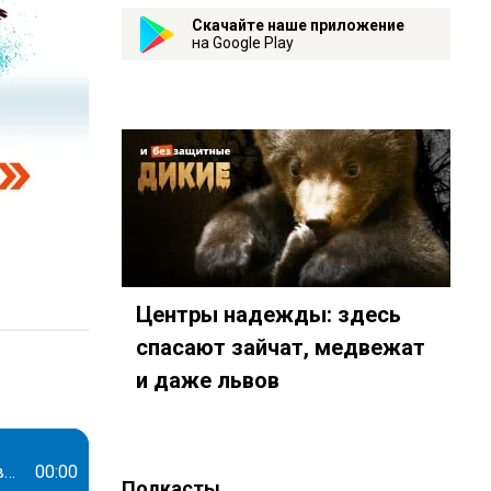
Скачайте наше приложение
на Google Play
Центры надежды: здесь
спасают зайчат, медвежат
и даже львов
112
4797?country=ru
y.com/show/55PUQ6aKkx9nnPj5OuY9Qv
t.me/mavestreambot/app?startapp=rkp-novosti-sporta
Против троих российских хоккеистов возбудили уголовные дела за покупку военных билетов
00:00
Подкасты