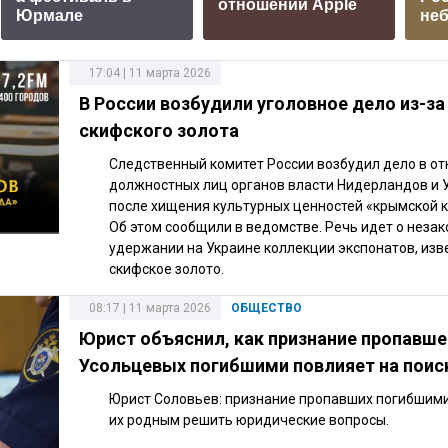
отношении Apple
Юрмале
не
17:04 | 11 марта 2026
В России возбудили уголовное дело из-з
скифского золота
Следственный комитет России возбудил дело в о
должностных лиц органов власти Нидерландов и 
после хищения культурных ценностей «крымской 
Об этом сообщили в ведомстве. Речь идет о неза
удержании на Украине коллекции экспонатов, изв
скифское золото.
08:17 | 11 марта 2026
ОБЩЕСТВО
Юрист объяснил, как признание пропавше
Усольцевых погибшими повлияет на поис
Юрист Соловьев: признание пропавших погибшим
их родным решить юридические вопросы.