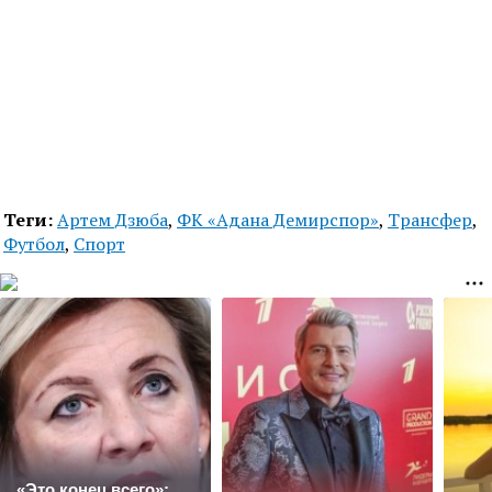
Теги:
Артем Дзюба
,
ФК «Адана Демирспор»
,
Трансфер
,
Футбол
,
Спорт
«Это конец всего»: