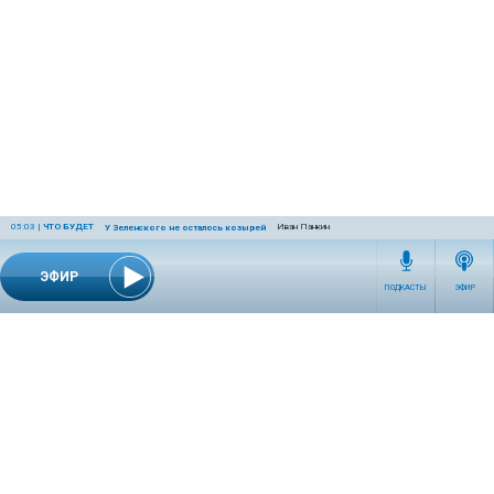
05:03
|
ЧТО БУДЕТ
Иван Панкин
У Зеленского не осталось козырей
ЭФИР
ПОДКАСТЫ
ЭФИР