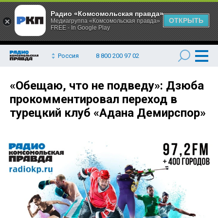
Радио «Комсомольская правда»
ОТКРЫТЬ
Медиагруппа «Комсомольская правда»
FREE - In Google Play
Россия
8 800 200 97 02
«Обещаю, что не подведу»: Дзюба
прокомментировал переход в
турецкий клуб «Адана Демирспор»