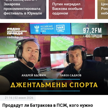
Захарова
Путин наградил
Цен
прокомментировала
Баскова особым
Рос
фестиваль в Юрмале
орденом
неб
21:16 | 02 июня 2026
Продадут ли Батракова в ПСЖ, кого нужно