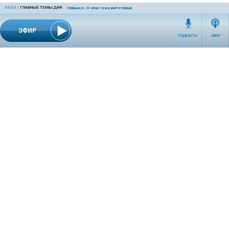
03:03
|
ГЛАВНЫЕ ТЕМЫ ДНЯ
Главное. О чем говорит страна
ЭФИР
ПОДКАСТЫ
ЭФИР
СЕТЕВОЕ ИЗДАНИЕ RADIOKP.RU ЗАРЕГИСТРИРОВАНО РОСКОМНАДЗОРОМ,
СВИДЕТЕЛЬСТВО ЭЛ № ФС77-76389 ОТ 26.07.2019 ГОДА.
УЧРЕДИТЕЛЬ И РЕДАКЦИЯ АО «ИЗДАТЕЛЬСКИЙ ДОМ «КОМСОМОЛЬСКАЯ
ПРАВДА». ГЕНЕРАЛЬНЫЙ ДИРЕКТОР: НОСОВА ОЛЕСЯ ВЯЧЕСЛАВОВНА.
ИЗДАТЕЛЬ: КОРШУНОВ ИЛЬЯ СЕРГЕЕВИЧ. ШEФ РЕДАКТОР: КУЗЬМИН ДМИТРИЙ
ВЛАДИМИРОВИЧ.
RADIOKPWEB@KP.RU
ТЕЛЕФОН РЕДАКЦИИ: +7 (495) 665-75-28 127015, Г. МОСКВА,
УЛ. НОВОДМИТРОВСКАЯ, Д.5А СТР.8 , ЭТАЖ 7
ИСКЛЮЧИТЕЛЬНЫЕ ПРАВА НА МАТЕРИАЛЫ, РАЗМЕЩЁННЫЕ В СЕТЕВОМ ИЗДАНИИ
RADIOKP.RU (WWW.RADIOKP.RU), В СООТВЕТСТВИИ С ЗАКОНОДАТЕЛЬСТВОМ
РОССИЙСКОЙ ФЕДЕРАЦИИ ОБ ОХРАНЕ РЕЗУЛЬТАТОВ ИНТЕЛЛЕКТУАЛЬНОЙ
ДЕЯТЕЛЬНОСТИ ПРИНАДЛЕЖАТ АО «ИЗДАТЕЛЬСКИЙ ДОМ «КОМСОМОЛЬСКАЯ
ПРАВДА» ©, И НЕ ПОДЛЕЖАТ ИСПОЛЬЗОВАНИЮ ДРУГИМИ ЛИЦАМИ В КАКОЙ БЫ
ТО НИ БЫЛО ФОРМЕ БЕЗ ПИСЬМЕННОГО РАЗРЕШЕНИЯ ПРАВООБЛАДАТЕЛЯ.