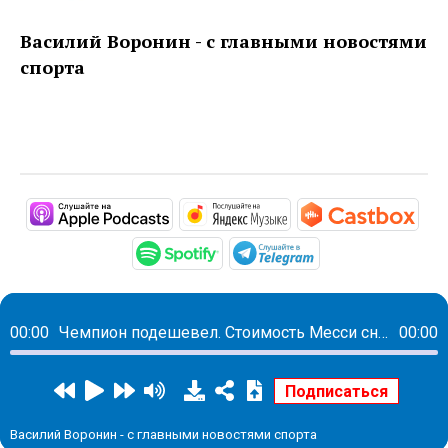
Василий Воронин - с главными новостями
спорта
https://podcasts.apple.com/ru/podc
https://music.yandex
http
https://open.spotify.com/sh
https://t.me/mav
00:00
Чемпион подешевел. Стоимость Месси снизилась до 45 млн евро
00:00
Василий Воронин - с главными новостями спорта