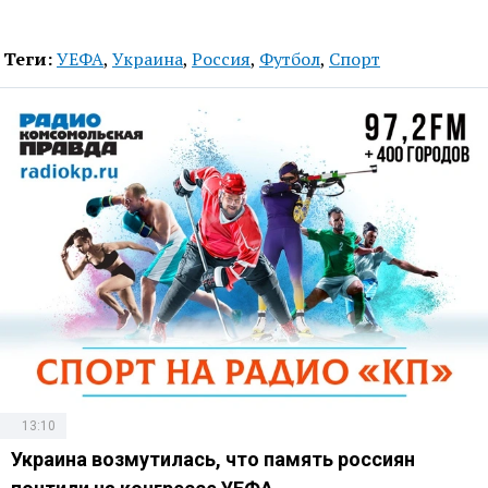
Теги:
УЕФА
,
Украина
,
Россия
,
Футбол
,
Спорт
13:10
Украина возмутилась, что память россиян