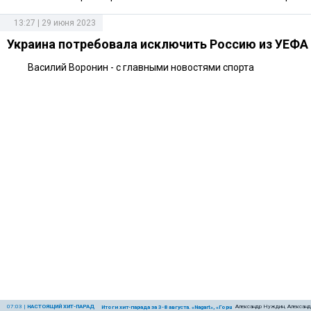
13:27 | 29 июня 2023
Украина потребовала исключить Россию из УЕФА
Василий Воронин - с главными новостями спорта
07:03
|
НАСТОЯЩИЙ ХИТ-ПАРАД
Александр Нуждин, Александ
Итоги хит-парада за 3-8 августа. «Nagart», «Горшенёв» и «Крематорий»