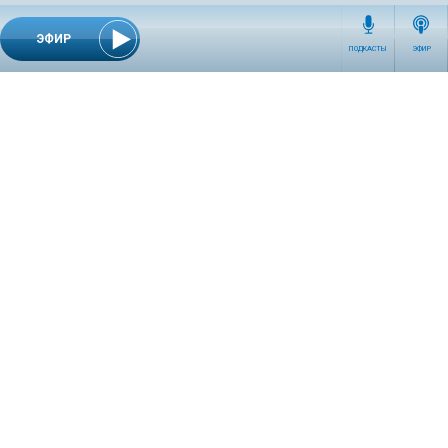
ЭФИР
ПОДКАСТЫ
ЭФИР
СЕТЕВОЕ ИЗДАНИЕ RADIOKP.RU ЗАРЕГИСТРИРОВАНО РОСКОМНАДЗОРОМ,
СВИДЕТЕЛЬСТВО ЭЛ № ФС77-76389 ОТ 26.07.2019 ГОДА.
УЧРЕДИТЕЛЬ И РЕДАКЦИЯ АО «ИЗДАТЕЛЬСКИЙ ДОМ «КОМСОМОЛЬСКАЯ
ПРАВДА». ГЕНЕРАЛЬНЫЙ ДИРЕКТОР: НОСОВА ОЛЕСЯ ВЯЧЕСЛАВОВНА.
ИЗДАТЕЛЬ: КОРШУНОВ ИЛЬЯ СЕРГЕЕВИЧ. ШEФ РЕДАКТОР: КУЗЬМИН ДМИТРИЙ
ВЛАДИМИРОВИЧ.
RADIOKPWEB@KP.RU
ТЕЛЕФОН РЕДАКЦИИ: +7 (495) 665-75-28 127015, Г. МОСКВА,
УЛ. НОВОДМИТРОВСКАЯ, Д.5А СТР.8 , ЭТАЖ 7
ИСКЛЮЧИТЕЛЬНЫЕ ПРАВА НА МАТЕРИАЛЫ, РАЗМЕЩЁННЫЕ В СЕТЕВОМ ИЗДАНИИ