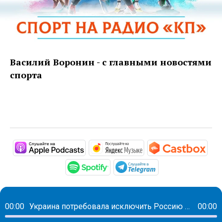
Василий Воронин - с главными новостями
спорта
https://podcasts.apple.com/ru/podc
https://music.yandex
http
https://open.spotify.com/sh
https://t.me/mav
00:00
Украина потребовала исключить Россию из УЕФА
00:00