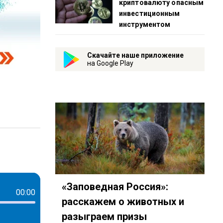
криптовалюту опасным
инвестиционным
инструментом
Скачайте наше приложение
на Google Play
112
4797?country=ru
y.com/show/55PUQ6aKkx9nnPj5OuY9Qv
t.me/mavestreambot/app?startapp=rkp-novosti-sporta
«Заповедная Россия»:
00:00
расскажем о животных и
разыграем призы