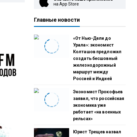
на App Store
Главные новости
«От Нью-Дели до
Урала»: экономист
Колташов предложил
создать бесшовный
железнодорожный
маршрут между
Россией и Индией
Экономист Прокофьев
заявил, что российская
экономика уже
работает «на военных
рельсах»
Юрист Трещев назвал