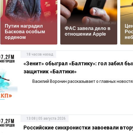
Путин наградил
Цен
ФАС завела дело в
Баскова особым
Рос
отношении Apple
орденом
не
18 часов назад
«Зенит» обыграл «Балтику»: гол забил б
защитник «Балтики»
Василий Воронин рассказывает о главных новостя
13:08 | 05 августа 2026
Российские синхронистки завоевали вто