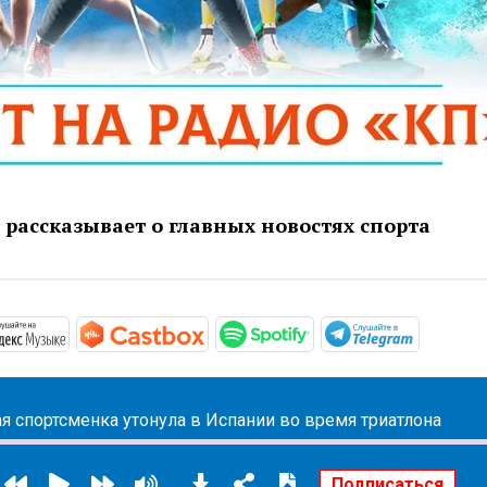
рассказывает о главных новостях спорта
/podcasts.apple.com/ru/podcast/новости-спорта/id1581875
https://music.yandex.ru/album/17571057
https://castbox.fm/channel/id462
https://open.spotif
https://
я спортсменка утонула в Испании во время триатлона