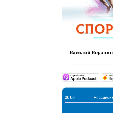
Василий Воронин 
https:/
00:00
Российска