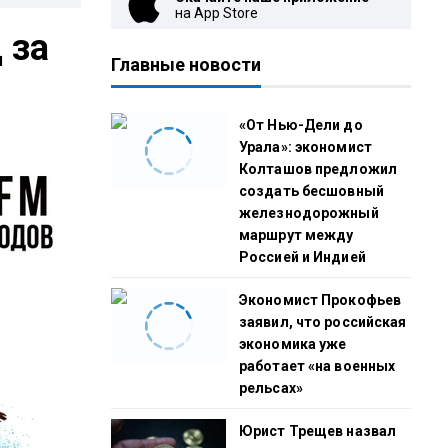
на App Store
 за
Главные новости
«От Нью-Дели до
Урала»: экономист
Колташов предложил
создать бесшовный
железнодорожный
маршрут между
Россией и Индией
Экономист Прокофьев
заявил, что российская
экономика уже
работает «на военных
рельсах»
Юрист Трещев назвал