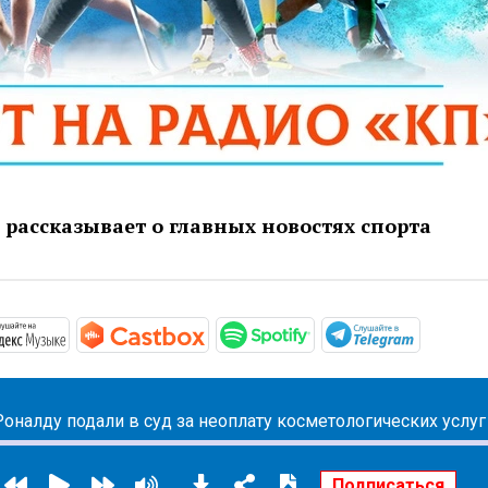
рассказывает о главных новостях спорта
/podcasts.apple.com/ru/podcast/новости-спорта/id1581875
https://music.yandex.ru/album/17571057
https://castbox.fm/channel/id462
https://open.spotif
https://
оналду подали в суд за неоплату косметологических услуг