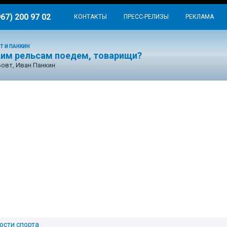
967) 200 97 02
КОНТАКТЫ
ПРЕСС-РЕЛИЗЫ
РЕКЛАМА
Т И ПАНКИН
ким рельсам поедем, товарищи?
Бовт, Иван Панкин
ости спорта