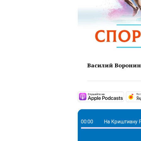
Василий Воронин 
https:/
00:00
На Криштиану Р