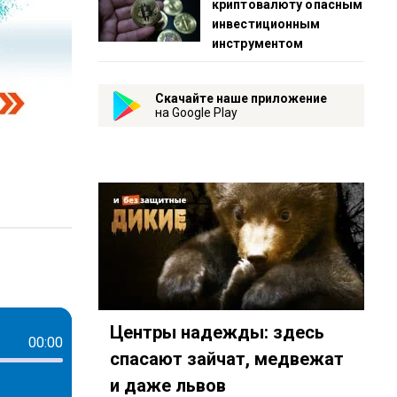
криптовалюту опасным
инвестиционным
инструментом
Скачайте наше приложение
на Google Play
112
4797?country=ru
y.com/show/55PUQ6aKkx9nnPj5OuY9Qv
t.me/mavestreambot/app?startapp=rkp-novosti-sporta_792_p
Центры надежды: здесь
00:00
спасают зайчат, медвежат
и даже львов