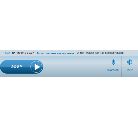
11:03
|
НА ЧИСТУЮ ВОДУ
Антон Челышев, Ася Рак, Михаил Рудаков
Вода, полезная для здоровья
ЭФИР
ПОДКАСТЫ
ЭФИР
СЕТЕВОЕ ИЗДАНИЕ RADIOKP.RU ЗАРЕГИСТРИРОВАНО РОСКОМНАДЗОРОМ,
СВИДЕТЕЛЬСТВО ЭЛ № ФС77-76389 ОТ 26.07.2019 ГОДА.
УЧРЕДИТЕЛЬ И РЕДАКЦИЯ АО «ИЗДАТЕЛЬСКИЙ ДОМ «КОМСОМОЛЬСКАЯ