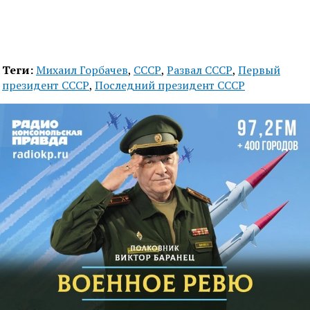
Теги:
Михаил Горбачев
,
СССР
,
Развал СССР
,
Первый
президент СССР
,
Последний президент СССР