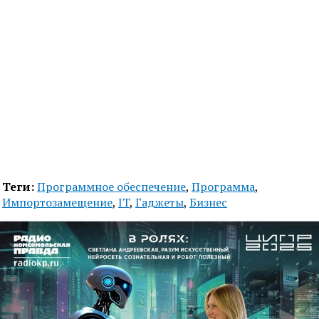
Теги:
Программное обеспечение
,
Программа
,
Импортозамещение
,
IT
,
Гаджеты
,
Бизнес