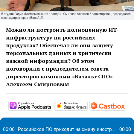
В студии Радио «Комсомольская правда» - Смирнов Алексей Владимирович, председатель
совета директоров «BaseALT»
Можно ли построить полноценную ИТ-
инфраструктуру на российских
продуктах? Обеспечат ли они защиту
персональных данных и критически
важной информации? Об этом
поговорили с председателем совета
директоров компании «Базальт СПО»
Алексеем Смирновым
https://podcasts.apple.com/ru/podc
https://music.yandex
htt
00:00
Российское ПО приходит на смену иностранному. Как облегчить переход?
00:00