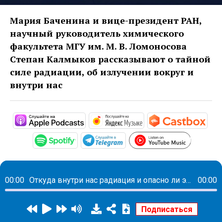
Мария Баченина и вице-президент РАН,
научный руководитель химического
факультета МГУ им. М. В. Ломоносова
Степан Калмыков рассказывают о тайной
силе радиации, об излучении вокруг и
внутри нас
https://podcasts.apple.com/ru/po
https://music.yandex
htt
https:/
https://open.spotify.com/show/3Bo6X
https://t.me/mavestreamb
00:00
Откуда внутри нас радиация и опасно ли это
00:00