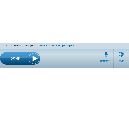
02:03
|
ГЛАВНЫЕ ТЕМЫ ДНЯ
Главное. О чем говорит страна
ЭФИР
ПОДКАСТЫ
ЭФИР
СЕТЕВОЕ ИЗДАНИЕ RADIOKP.RU ЗАРЕГИСТРИРОВАНО РОСКОМНАДЗОРОМ,
СВИДЕТЕЛЬСТВО ЭЛ № ФС77-76389 ОТ 26.07.2019 ГОДА.
УЧРЕДИТЕЛЬ И РЕДАКЦИЯ АО «ИЗДАТЕЛЬСКИЙ ДОМ «КОМСОМОЛЬСКАЯ
ПРАВДА». ГЕНЕРАЛЬНЫЙ ДИРЕКТОР: НОСОВА ОЛЕСЯ ВЯЧЕСЛАВОВНА.