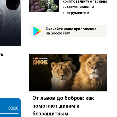
криптовалюту опасным
инвестиционным
инструментом
Скачайте наше приложение
на Google Play
ть
ps://www.youtube.com/playlist?list=PL9be-_-0g6vggB4mKq
капотом-id3274376?country=ru
reambot/app?startapp=rkp-pod-kapotom
От львов до бобров: как
помогают диким и
00:00
беззащитным