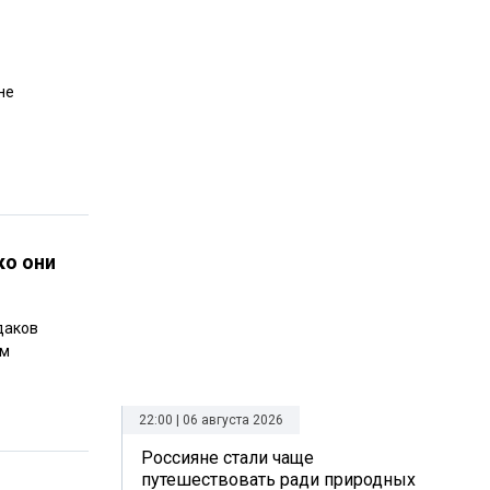
не
ко они
даков
ом
22:00 | 06 августа 2026
Россияне стали чаще
путешествовать ради природных