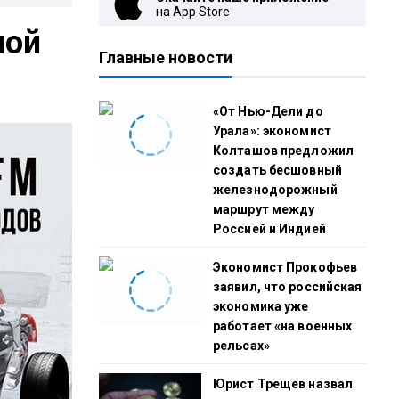
на App Store
ной
Главные новости
«От Нью-Дели до
Урала»: экономист
Колташов предложил
создать бесшовный
железнодорожный
маршрут между
Россией и Индией
Экономист Прокофьев
заявил, что российская
экономика уже
работает «на военных
рельсах»
Юрист Трещев назвал