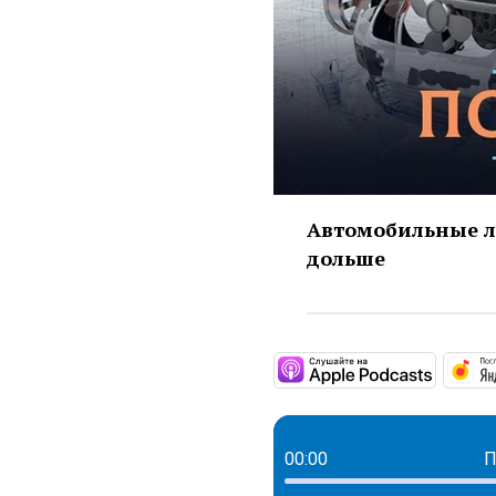
Автомобильные л
дольше
https:/
00:00
П