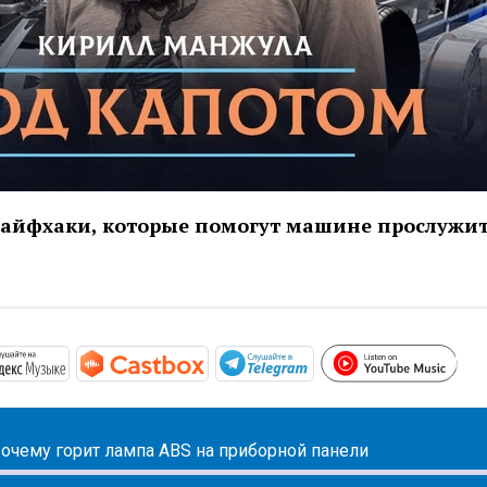
айфхаки, которые помогут машине прослужи
htt
/podcasts.apple.com/ru/podcast/под-капотом/id1508027881
https://music.yandex.ru/album/10441045
https://castbox.fm/channel/Под-
https://t.me/mavest
очему горит лампа ABS на приборной панели