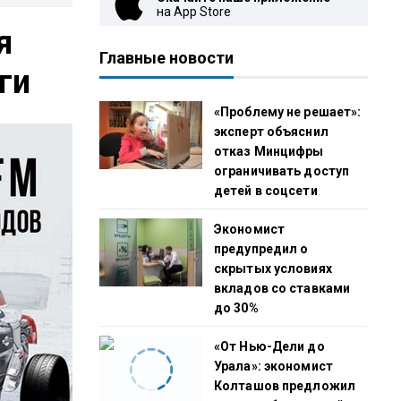
на App Store
я
Главные новости
ги
«Проблему не решает»:
эксперт объяснил
отказ Минцифры
ограничивать доступ
детей в соцсети
Экономист
предупредил о
скрытых условиях
вкладов со ставками
до 30%
«От Нью-Дели до
Урала»: экономист
Колташов предложил