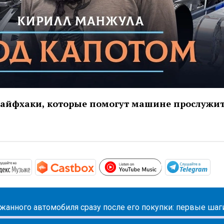
айфхаки, которые помогут машине прослужи
https://www.you
/podcasts.apple.com/ru/podcast/под-капотом/id1508027881
https://music.yandex.ru/album/10441045
https://castbox.fm/channel/Под-
htt
жанного автомобиля сразу после его покупки: первые шаг