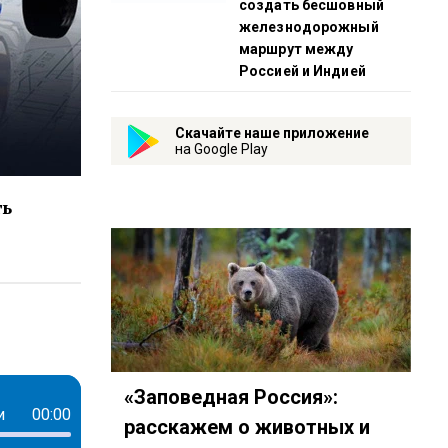
создать бесшовный
железнодорожный
маршрут между
Россией и Индией
Скачайте наше приложение
на Google Play
ть
tube.com/playlist?list=PL9be-_-0g6vggB4mKqkAB2qEJMwma
капотом-id3274376?country=ru
ps://t.me/mavestreambot/app?startapp=rkp-pod-kapotom_1
«Заповедная Россия»:
и
00:00
расскажем о животных и