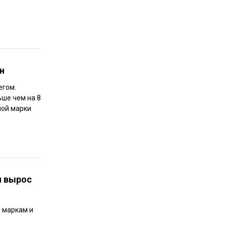
н
егом.
ше чем на 8
ной марки
и вырос
м маркам и