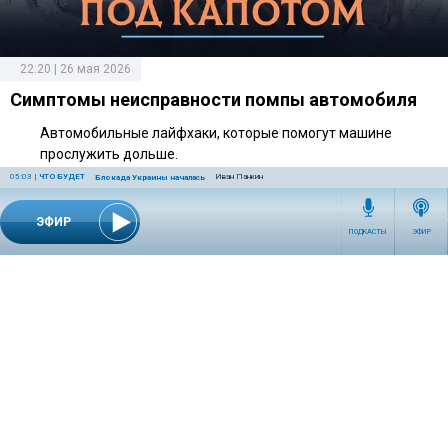
22:20 | 26 мая 2026
Симптомы неисправности помпы автомобиля
Автомобильные лайфхаки, которые помогут машине
прослужить дольше.
05:03
|
ЧТО БУДЕТ
Иван Панкин
Блокада Украины началась
ЭФИР
ПОДКАСТЫ
ЭФИР
СЕТЕВОЕ ИЗДАНИЕ RADIOKP.RU ЗАРЕГИСТРИРОВАНО РОСКОМНАДЗОРОМ,
СВИДЕТЕЛЬСТВО ЭЛ № ФС77-76389 ОТ 26.07.2019 ГОДА.
УЧРЕДИТЕЛЬ И РЕДАКЦИЯ АО «ИЗДАТЕЛЬСКИЙ ДОМ «КОМСОМОЛЬСКАЯ