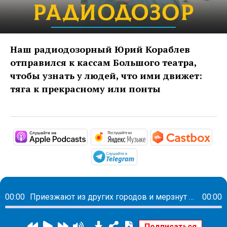
Наш радиодозорный Юрий Кораблев
отправился к кассам Большого театра,
чтобы узнать у людей, что ими движет:
тяга к прекрасному или понты
https://apple.co/34hkBZz
https://music.yandex
http
https://t.me/mavestrea
00:00
Приезжают из других городов и мерзнут по 13 часов: люди рассказали, зачем стоят в очереди на «Щелкунчик»
00:00