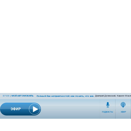
07:03
|
МОЙ АВТОМОБИЛЬ
Дмитрий Делинский, Кирилл Манж
Полный бак неприятностей: как понять, что вам залили плохой бензин и что 
ЭФИР
ПОДКАСТЫ
ЭФИР