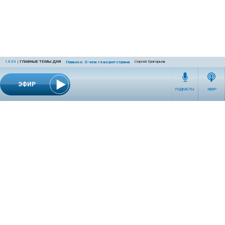
14:33
|
ГЛАВНЫЕ ТЕМЫ ДНЯ
Сергей Григорьев
Главное. О чем говорит страна
ЭФИР
ПОДКАСТЫ
ЭФИР
СЕТЕВОЕ ИЗДАНИЕ RADIOKP.RU ЗАРЕГИСТРИРОВАНО РОСКОМНАДЗОРОМ,
СВИДЕТЕЛЬСТВО ЭЛ № ФС77-76389 ОТ 26.07.2019 ГОДА.
УЧРЕДИТЕЛЬ И РЕДАКЦИЯ АО «ИЗДАТЕЛЬСКИЙ ДОМ «КОМСОМОЛЬСКАЯ
ПРАВДА». ГЕНЕРАЛЬНЫЙ ДИРЕКТОР: НОСОВА ОЛЕСЯ ВЯЧЕСЛАВОВНА.
ИЗДАТЕЛЬ: КОРШУНОВ ИЛЬЯ СЕРГЕЕВИЧ. ШEФ РЕДАКТОР: КУЗЬМИН ДМИТРИЙ
ВЛАДИМИРОВИЧ.