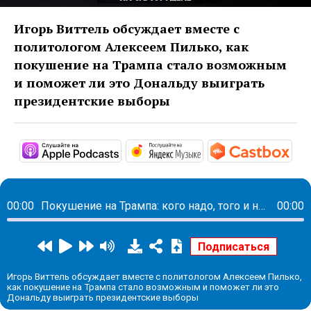
Игорь Виттель обсуждает вместе с
политологом Алексеем Пилько, как
покушение на Трампа стало возможным
и поможет ли это Дональду выиграть
президентские выборы
https://podcasts.apple.com/us/podc
https://music.yandex
http
00:00
Покушение на Трампа: кого надо, того и не убили
00:00
Игорь Виттель обсуждает вместе с политологом Алексеем Пилько,
как покушение на Трампа стало возможным и поможет ли это
Дональду выиграть президентские выборы