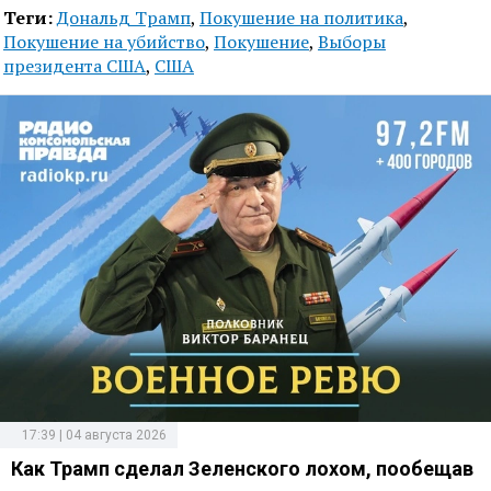
Теги:
Дональд Трамп
,
Покушение на политика
,
Покушение на убийство
,
Покушение
,
Выборы
президента США
,
США
17:39 | 04 августа 2026
Как Трамп сделал Зеленского лохом, пообещав