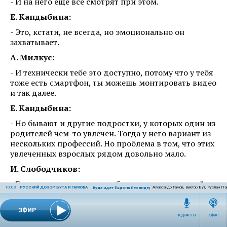
- И на него еще все смотрят при этом.
Е. Кандыбина:
- Это, кстати, не всегда, но эмоционально он
захватывает.
А. Милкус:
- И технически тебе это доступно, потому что у тебя
тоже есть смартфон, ты можешь монтировать видео
и так далее.
Е. Кандыбина:
- Но бывают и другие подростки, у которых один из
родителей чем-то увлечен. Тогда у него вариант из
нескольких профессий. Но проблема в том, что этих
увлеченных взрослых рядом довольно мало.
И. Слободчиков:
- Бывает, к сожалению, наоборот, когда взрослый
10:03
|
РУССКИЙ ДОЗОР БУТА И ГАМОВА
Александр Гамов, Виктор Бут, Руслан Па
Куда идет Европа без лидеров?
увлечен до такой степени, что у подростка
оскомина уже стоит!
ЭФИР
ПОДКАСТЫ
ЭФИР
Е. Кандыбина: