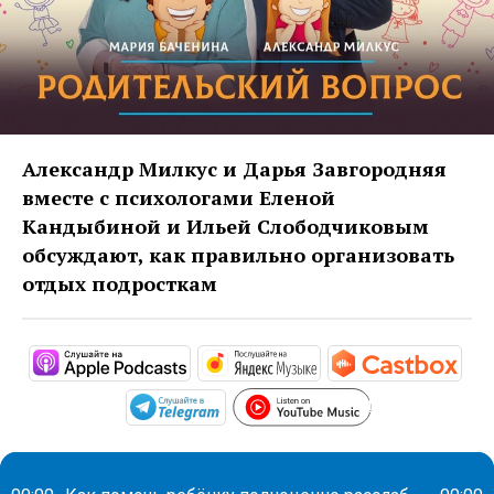
Александр Милкус и Дарья Завгородняя
вместе с психологами Еленой
Кандыбиной и Ильей Слободчиковым
обсуждают, как правильно организовать
отдых подросткам
https://podcasts.apple.com/ru/po
https://music.yandex
http
https://www.y
https://t.me/mavestreambot/app?