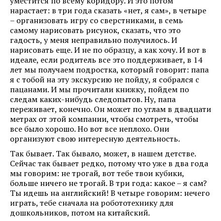
уместится по всему коридору. И это потом
нарастает: в три года сказать «нет, я сам», в четыре
– организовать игру со сверстниками, в семь
самому нарисовать рисунок, сказать, что это
гадость, у меня неправильно получилось. И
нарисовать еще. И не по образцу, а как хочу. И вот в
идеале, если родитель все это поддерживает, в 14
лет мы получаем подростка, который говорит: папа
я с тобой на эту экскурсию не пойду, я собрался с
пацанами. И мы прочитали книжку, пойдем по
следам каких-нибудь следопытов. Ну, папа
переживает, конечно. Он может по углам в двадцати
метрах от этой компании, чтобы смотреть, чтобы
все было хорошо. Но вот все неплохо. Они
организуют свою интересную деятельность.
Так бывает. Так бывало, может, в нашем детстве.
Сейчас так бывает редко, потому что уже в два года
мы говорим: не трогай, вот тебе твои кубики,
больше ничего не трогай. В три года: какое – я сам?
Ты идешь на английский! В четыре говорим: нечего
играть, тебе сначала на робототехнику для
дошкольников, потом на китайский.