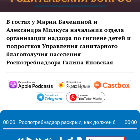
В гостях у Марии Бачениной и
Александра Милкуса начальник отдела
организации надзора по гигиене детей и
подростков Управления санитарного
благополучия населения
Роспотребнадзора Галина Яновская
https://podcasts.apple.com/ru/po
https://music.yandex
http
https://www.y
https://t.me/mavestreambot/app?
00:00
Роспотребнадзор раскрыл, как должен быть организован отдых в летних лагерях на самом деле
00:00