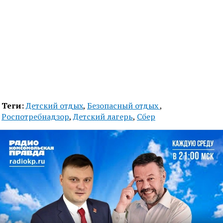
Теги:
Детский отдых
,
Безопасный отдых
,
Роспотребнадзор
,
Детский лагерь
,
Сбер