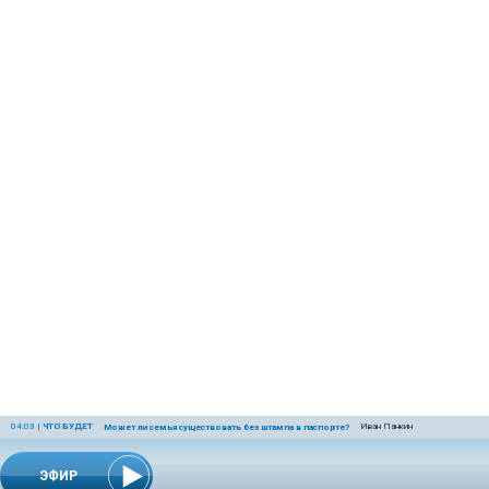
04:03
|
ЧТО БУДЕТ
Иван Панкин
Может ли семья существовать без штампа в паспорте?
ЭФИР