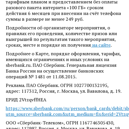
тарифным планом и предоставлением без оплаты
разового пакета интернета «100 ГБ» сроком
действия 6 месяцев при внесении на счёт телефона
суммы в размере не менее 249 руб.
Подробности об организаторе мероприятия, о
правилах его проведения, количестве призов или
выигрышей по результатам такого мероприятия,
сроках, месте и порядке их получения
на сайте
.
Подробнее о Карте, порядке оформления, тарифах,
имеющихся ограничениях и иных условиях на
sberbank.ru. ПАО Сбербанк. Генеральная лицензия
Банка России на осуществление банковских
операций № 1481 от 11.08.2015.
Реклама. ПАО Сбербанк. ОГРН 1027700132195,
адрес: 117312, Россия, г. Москва, ул. Вавилова, д. 19.
ЕРИД 2VtzqvffHEA
https://www.sberbank.com/ru/person/bank_cards/debit/sb
utm_source=sberbank.com&utm_medium=fix&erid=2Vtzqvf
ООО «Сбербанк-Телеком», ОГРН 1167746305430,
адрес: 117997, Россия, г. Москва, ул. Вавилова, д. 19