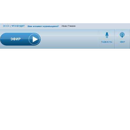
20:03
|
ЧТО БУДЕТ
Иван Панкин
Вам мешают курильщики?
ЭФИР
ПОДКАСТЫ
ЭФИР
СЕТЕВОЕ ИЗДАНИЕ RADIOKP.RU ЗАРЕГИСТРИРОВАНО РОСКОМНАДЗОРОМ,
СВИДЕТЕЛЬСТВО ЭЛ № ФС77-76389 ОТ 26.07.2019 ГОДА.
УЧРЕДИТЕЛЬ И РЕДАКЦИЯ АО «ИЗДАТЕЛЬСКИЙ ДОМ «КОМСОМОЛЬСКАЯ