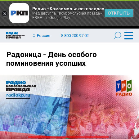
Радио «Комсомольская правда»
ОТКРЫТЬ
Медиагруппа «Комсомольская правда»
FREE - In Google Play
Россия
8 800 200 97 02
Радоница - День особого
поминовения усопших