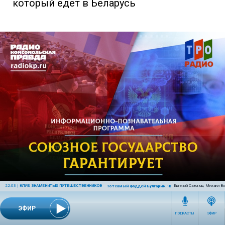
который едет в Беларусь
22:03
|
КЛУБ ЗНАМЕНИТЫХ ПУТЕШЕСТВЕННИКОВ
Евгений Сазонов, Михаил В
Тот самый Фаддей Булгарин. Часть 2
СОЮЗНОЕ ГОСУДАРСТВО ГАРАНТИРУЕТ
21:55 | 22 июня 2022
ЭФИР
ПОДКАСТЫ
ЭФИР