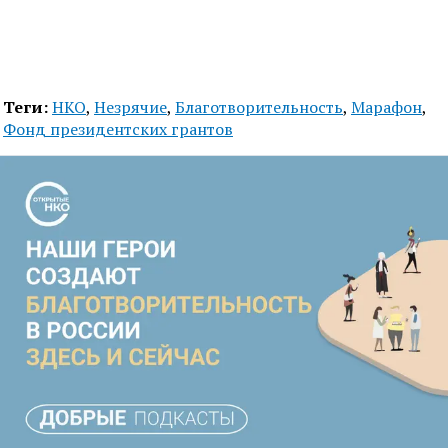
Теги:
НКО
,
Незрячие
,
Благотворительность
,
Марафон
,
Фонд президентских грантов