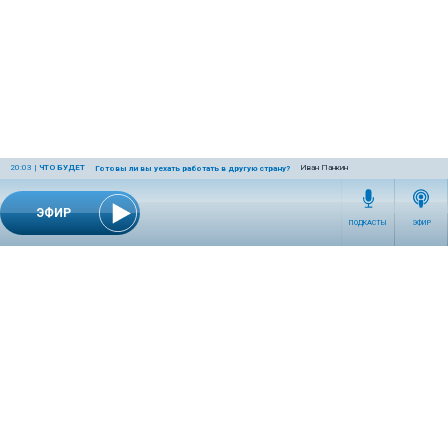
20:03
|
ЧТО БУДЕТ
Иван Панкин
Готовы ли вы уехать работать в другую страну?
ЭФИР
ПОДКАСТЫ
ЭФИР
СЕТЕВОЕ ИЗДАНИЕ RADIOKP.RU ЗАРЕГИСТРИРОВАНО РОСКОМНАДЗОРОМ,
СВИДЕТЕЛЬСТВО ЭЛ № ФС77-76389 ОТ 26.07.2019 ГОДА.
УЧРЕДИТЕЛЬ И РЕДАКЦИЯ АО «ИЗДАТЕЛЬСКИЙ ДОМ «КОМСОМОЛЬСКАЯ