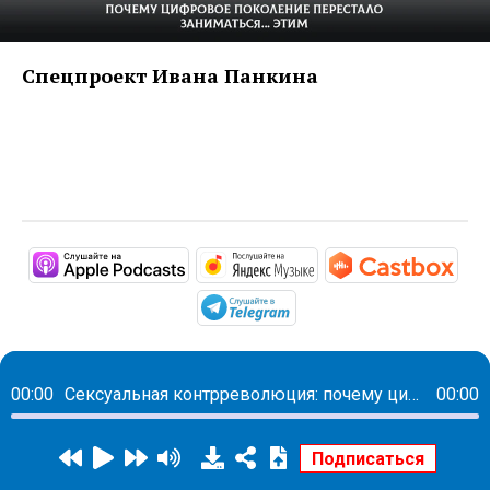
Спецпроект Ивана Панкина
https://podcasts.apple.com/ru/pod
https://music.yandex
http
https://t.me/mavestrea
00:00
Сексуальная контрреволюция: почему цифровое поколение перестало заниматься этим
00:00