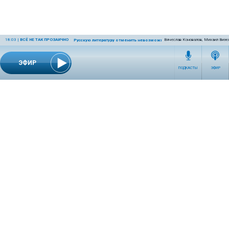
18:03
|
ВСЁ НЕ ТАК ПРОЗАИЧНО
Вячеслав Коновалов, Михаил Визе
Русскую литературу отменить невозможно
ЭФИР
ПОДКАСТЫ
ЭФИР
СЕТЕВОЕ ИЗДАНИЕ RADIOKP.RU ЗАРЕГИСТРИРОВАНО РОСКОМНАДЗОРОМ,
СВИДЕТЕЛЬСТВО ЭЛ № ФС77-76389 ОТ 26.07.2019 ГОДА.
УЧРЕДИТЕЛЬ И РЕДАКЦИЯ АО «ИЗДАТЕЛЬСКИЙ ДОМ «КОМСОМОЛЬСКАЯ
ПРАВДА». ГЕНЕРАЛЬНЫЙ ДИРЕКТОР: НОСОВА ОЛЕСЯ ВЯЧЕСЛАВОВНА.
ИЗДАТЕЛЬ: КОРШУНОВ ИЛЬЯ СЕРГЕЕВИЧ. ШEФ РЕДАКТОР: КУЗЬМИН ДМИТРИЙ
ВЛАДИМИРОВИЧ.
RADIOKPWEB@KP.RU
ТЕЛЕФОН РЕДАКЦИИ: +7 (495) 665-75-28 127015, Г. МОСКВА,
УЛ. НОВОДМИТРОВСКАЯ, Д.5А СТР.8 , ЭТАЖ 7
ИСКЛЮЧИТЕЛЬНЫЕ ПРАВА НА МАТЕРИАЛЫ, РАЗМЕЩЁННЫЕ В СЕТЕВОМ ИЗДАНИИ