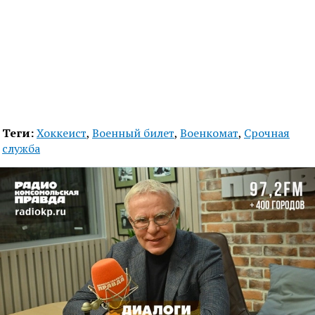
Теги:
Хоккеист
,
Военный билет
,
Военкомат
,
Срочная
служба