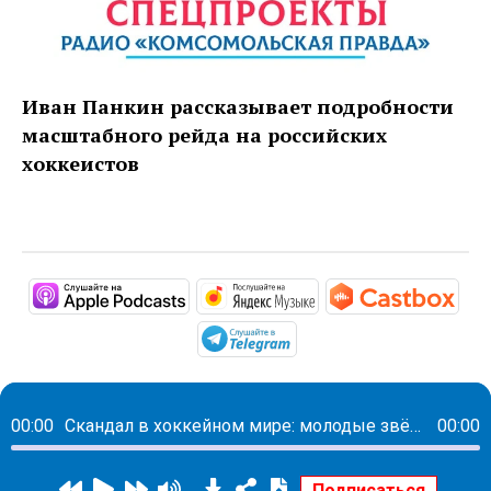
Иван Панкин рассказывает подробности
масштабного рейда на российских
хоккеистов
https://podcasts.apple.com/ru/pod
https://music.yandex
http
https://t.me/mavestrea
00:00
Скандал в хоккейном мире: молодые звёзды хоккея подозреваются в уклонении от военной службы
00:00