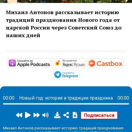
Михаил Антонов рассказывает историю
традиций празднования Нового года от
царской России через Советский Союз до
наших дней
https://podcasts.apple.com/ru/pod
https://music.yandex
http
https://t.me/mavestrea
00:00
Новый год: история и традиции праздника
00:00
Михаил Антонов рассказывает историю традиций празднования