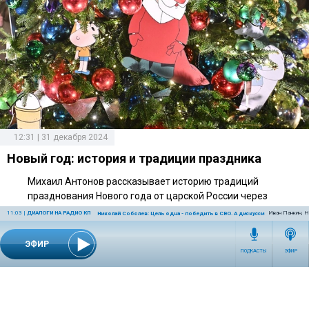
12:31 | 31 декабря 2024
Новый год: история и традиции праздника
Михаил Антонов рассказывает историю традиций
празднования Нового года от царской России через
Советский Союз до наших дней
11:03
|
ДИАЛОГИ НА РАДИО КП
Иван Панкин, Н
Николай Соболев: Цель одна - победить в СВО. А дискуссии должны быть
ЭФИР
ПОДКАСТЫ
ЭФИР