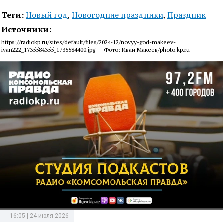
Теги:
Новый год
,
Новогодние праздники
,
Праздник
Источники:
https://radiokp.ru/sites/default/files/2024-12/novyy-god-makeev-
ivan222_1735584355_1735584400.jpg — Фото: Иван Макеев/photo.kp.ru
16:05 | 24 июля 2026