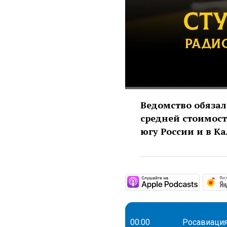
Ведомство обяза
средней стоимост
югу России и в К
https:
00:00
Росавиация