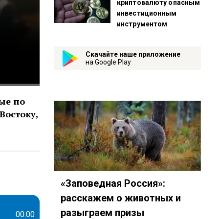
криптовалюту опасным
инвестиционным
инструментом
Скачайте наше приложение
на Google Play
ые по
Востоку,
о-комсомольская-прав…
дия-подкастов-Радио-«Комсомольская-правда»-id3294…
y.com/show/3AFMp4cw36PPm2VnjuvrNa
t.me/mavestreambot/app?startapp=rkp-studija-podkasto
«Заповедная Россия»:
расскажем о животных и
разыграем призы
00:00