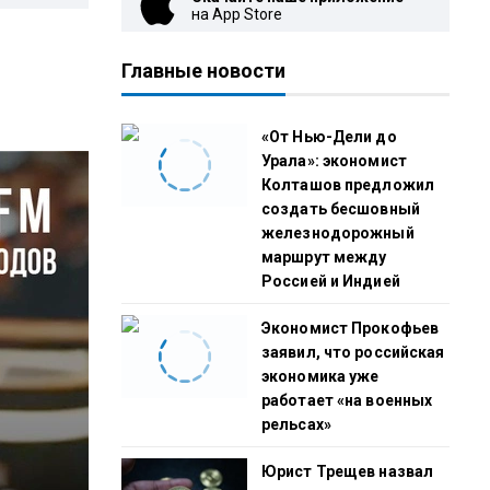
на App Store
Главные новости
«От Нью-Дели до
Урала»: экономист
Колташов предложил
создать бесшовный
железнодорожный
маршрут между
Россией и Индией
Экономист Прокофьев
заявил, что российская
экономика уже
работает «на военных
рельсах»
Юрист Трещев назвал