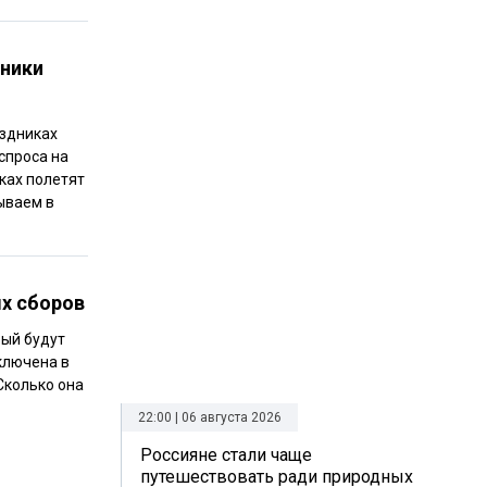
дники
аздниках
спроса на
ках полетят
зываем в
ых сборов
рый будут
ключена в
Сколько она
22:00 | 06 августа 2026
Россияне стали чаще
путешествовать ради природных