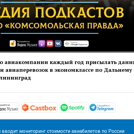
ло авиакомпании каждый год присылать данн
и авиаперевозок в экономклассе по Дальнему 
алининград
//podcasts.apple.com/ru/podcast/студия-подкастов-ради
https://music.yandex.ru/album/11930969
https://castbox.fm/channel/Сту
https://open.spotif
https://
 вводит мониторинг стоимости авиабилетов по России