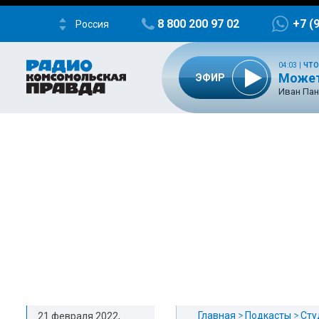
8 800 200 97 02
+7 (
Россия
04:03
|
ЧТО
Может
ЭФИР
Иван Пан
Главная
Подкасты
Сту
21 февраля 2022,