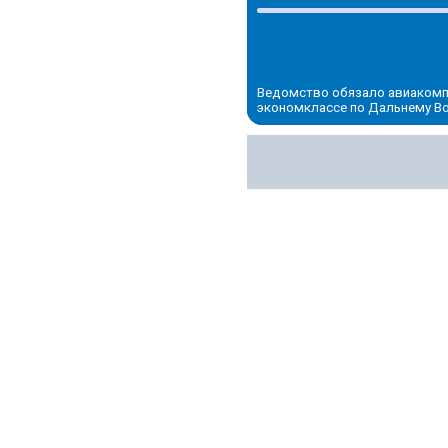
Ведомство обязало авиакомп
экономклассе по Дальнему Вос