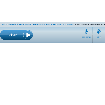
06:03
|
ДИАЛОГИ НА РАДИО КП
Игорь Измайлов, Вячеслав Фетисов
Вячеслав Фетисов — про спорт и экологию
ЭФИР
ПОДКАСТЫ
ЭФИР
СЕТЕВОЕ ИЗДАНИЕ RADIOKP.RU ЗАРЕГИСТРИРОВАНО РОСКОМНАДЗОРОМ,
СВИДЕТЕЛЬСТВО ЭЛ № ФС77-76389 ОТ 26.07.2019 ГОДА.
УЧРЕДИТЕЛЬ И РЕДАКЦИЯ АО «ИЗДАТЕЛЬСКИЙ ДОМ «КОМСОМОЛЬСКАЯ
ПРАВДА». ГЕНЕРАЛЬНЫЙ ДИРЕКТОР: НОСОВА ОЛЕСЯ ВЯЧЕСЛАВОВНА.
ИЗДАТЕЛЬ: КОРШУНОВ ИЛЬЯ СЕРГЕЕВИЧ. ШEФ РЕДАКТОР: КУЗЬМИН ДМИТРИЙ
ВЛАДИМИРОВИЧ.
RADIOKPWEB@KP.RU
ТЕЛЕФОН РЕДАКЦИИ: +7 (495) 665-75-28 127015, Г. МОСКВА,
УЛ. НОВОДМИТРОВСКАЯ, Д.5А СТР.8 , ЭТАЖ 7